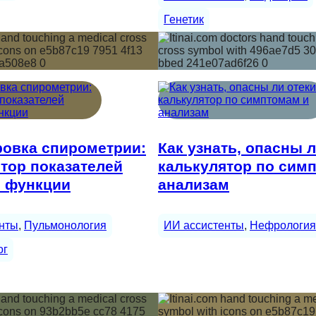
Генетик
овка спирометрии:
Как узнать, опасны л
тор показателей
калькулятор по сим
й функции
анализам
нты
, 
Пульмонология
ИИ ассистенты
, 
Нефрология
ог