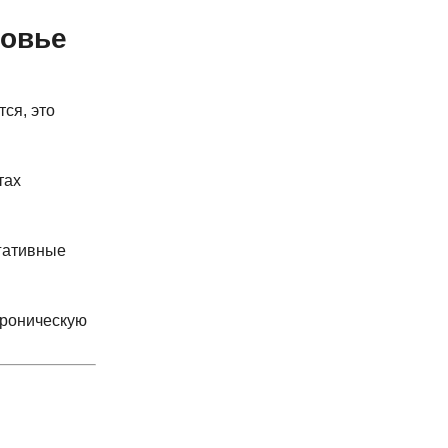
ровье
тся, это
тах
егативные
хроническую