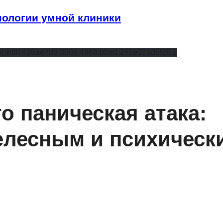
ологии умной клиники
то паническая атака:
елесным и психическ