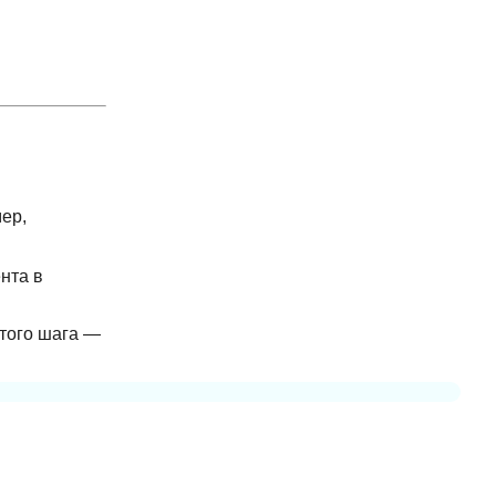
ер,
нта в
стого шага —