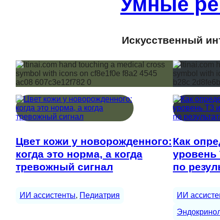
Умные ре
Искусственный инт
Цвет кожи у новорожденного:
Как опре
когда это норма, а когда
уровень 
тревожный сигнал
по резул
ИИ ассистенты
, 
Педиатрия
ИИ ассисте
Эндокрино