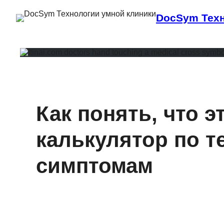
DocSym Техн
Как понять, что э
калькулятор по т
симптомам