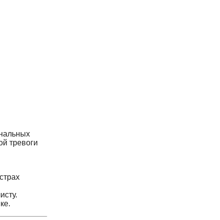
ональных
ой тревоги
страх
исту.
ке.