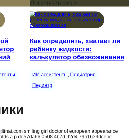
ной
Как определить, хватает ли
ятор
ребёнку жидкости:
ний
калькулятор обезвоживания
стенты
ИИ ассистенты
, 
Педиатрия
Педиатр
ники