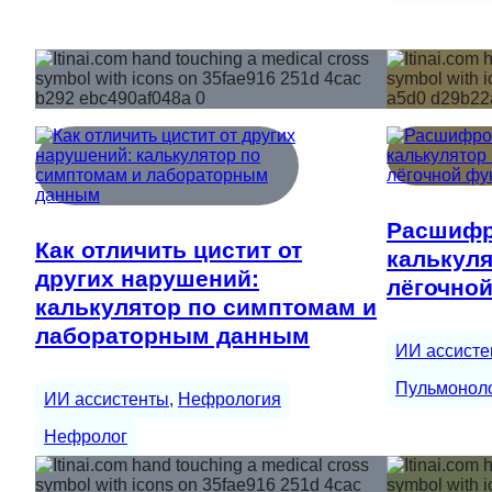
Расшифр
Как отличить цистит от
калькуля
других нарушений:
лёгочно
калькулятор по симптомам и
лабораторным данным
ИИ ассисте
Пульмонол
ИИ ассистенты
, 
Нефрология
Нефролог