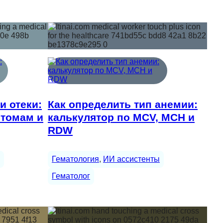
и отеки:
Как определить тип анемии:
птомам и
калькулятор по MCV, MCH и
RDW
Гематология
, 
ИИ ассистенты
Гематолог