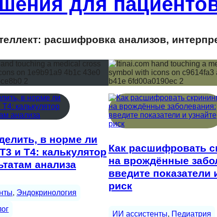
шения для пациентов
еллект: расшифровка анализов, интерпр
делить, в норме ли
Как расшифровать с
Т3 и Т4: калькулятор
на врождённые забо
ьтатам анализа
введите показатели 
риск
нты
, 
Эндокринология
лог
ИИ ассистенты
, 
Педиатрия