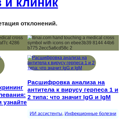
 и клиник
етация отклонений.
Расшифровка анализа на
крининг
антитела к вирусу герпеса 1 и
левания:
2 типа: что значит IgG и IgM
и узнайте
ИИ ассистенты
, 
Инфекционные болезни