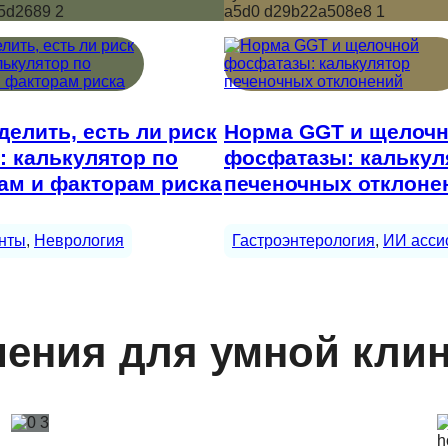
делить, есть ли риск
Норма GGT и щелоч
: калькулятор по
фосфатазы: калькул
ам и факторам риска
печеночных отклоне
нты
, 
Неврология
Гастроэнтерология
, 
ИИ асси
ения для умной кли