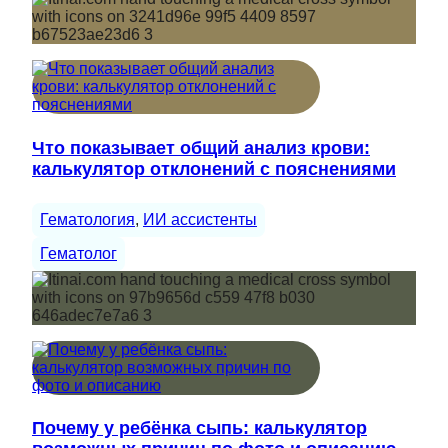
Что показывает общий анализ крови:
калькулятор отклонений с пояснениями
Гематология
, 
ИИ ассистенты
Гематолог
Почему у ребёнка сыпь: калькулятор