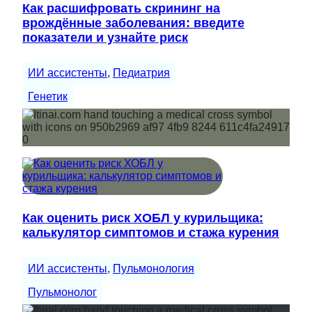
Как расшифровать скрининг на
врождённые заболевания: введите
показатели и узнайте риск
ИИ ассистенты
, 
Педиатрия
Генетик
Как оценить риск ХОБЛ у курильщика:
калькулятор симптомов и стажа курения
ИИ ассистенты
, 
Пульмонология
Пульмонолог