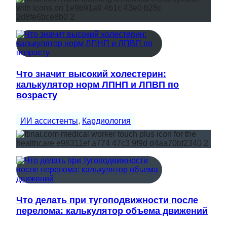
Что значит высокий холестерин:
калькулятор норм ЛПНП и ЛПВП по
возрасту
ИИ ассистенты
, 
Кардиология
Что делать при тугоподвижности после
перелома: калькулятор объема движений