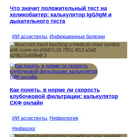
Что значит положительный тест на
хеликобактер: калькулятор IgG/IgM и
дыхательного теста
ИИ ассистенты
, 
Инфекционные болезни
Как понять, в норме ли скорость
клубочковой фильтрации: калькулятор
СКФ онлайн
ИИ ассистенты
, 
Нефрология
Нефролог