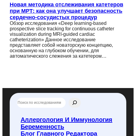
Новая методика отслеживания катетеров
при МРТ: как она улучшает безопасность
сердечно-сосудистых процедур
Обзор исследования «Deep learning-based
prospective slice tracking for continuous catheter
visualization during MRI-guided cardiac
catheterization» Данное исследование
представляет собой новаторскую концепцию,
основанную на глубоком обучении, для
автоматического слежения за катетером…
П
о
и
с
Аллергология И Иммунология
к
Беременность
п
о
Блог Главного Редактора