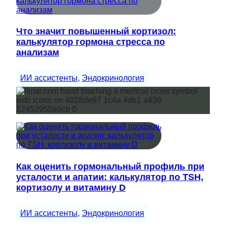
Что значит повышенный кортизол:
калькулятор гормона стресса по
анализам
ИИ ассистенты
, 
Эндокринология
Как оценить гормональный профиль при
усталости и апатии: калькулятор по TSH,
кортизолу и витамину D
ИИ ассистенты
, 
Эндокринология