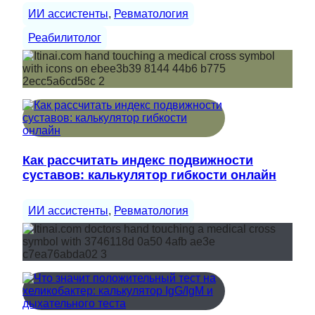
ИИ ассистенты
, 
Ревматология
Реабилитолог
Как рассчитать индекс подвижности
суставов: калькулятор гибкости онлайн
ИИ ассистенты
, 
Ревматология