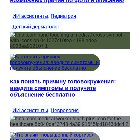
возможных причин по фото и описанию
ИИ ассистенты
, 
Педиатрия
Детский дерматолог
Как понять причину головокружения:
введите симптомы и получите
объяснение бесплатно
ИИ ассистенты
, 
Неврология