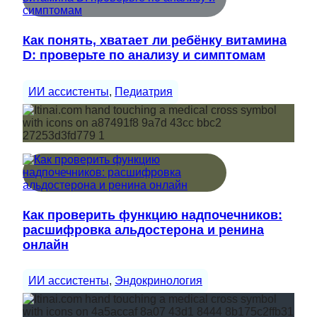
Как понять, хватает ли ребёнку витамина
D: проверьте по анализу и симптомам
ИИ ассистенты
, 
Педиатрия
Как проверить функцию надпочечников:
расшифровка альдостерона и ренина
онлайн
ИИ ассистенты
, 
Эндокринология