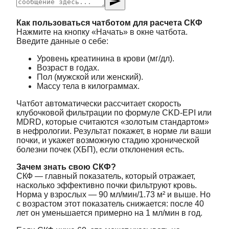
send
Как пользоваться чатботом для расчета СКФ
Нажмите на кнопку «Начать» в окне чатбота.
Введите данные о себе:
Уровень креатинина в крови (мг/дл).
Возраст в годах.
Пол (мужской или женский).
Массу тела в килограммах.
Чатбот автоматически рассчитает скорость
клубочковой фильтрации по формуле CKD-EPI или
MDRD, которые считаются «золотым стандартом»
в нефрологии. Результат покажет, в норме ли ваши
почки, и укажет возможную стадию хронической
болезни почек (ХБП), если отклонения есть.
Зачем знать свою СКФ?
СКФ — главный показатель, который отражает,
насколько эффективно почки фильтруют кровь.
Норма у взрослых — 90 мл/мин/1.73 м² и выше. Но
с возрастом этот показатель снижается: после 40
лет он уменьшается примерно на 1 мл/мин в год.