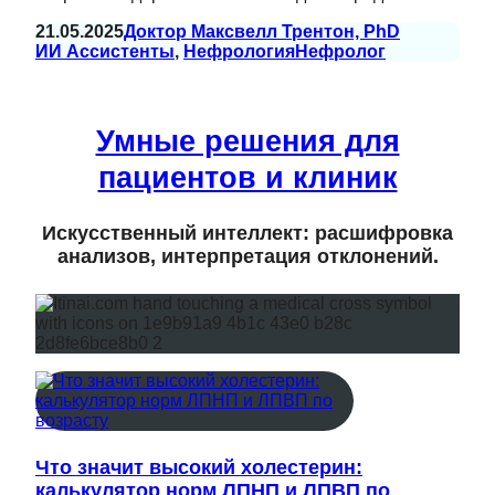
21.05.2025
Доктор Максвелл Трентон, PhD
ИИ Ассистенты
, 
Нефрология
Нефролог
Умные решения для
пациентов и клиник
Искусственный интеллект: расшифровка
анализов, интерпретация отклонений.
Что значит высокий холестерин:
калькулятор норм ЛПНП и ЛПВП по