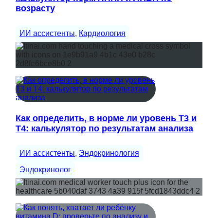
возрасту
ИИ ассистенты
, 
Кардиология
Как определить, в норме ли уровень Т3 и
Т4: калькулятор по результатам анализа
ИИ ассистенты
, 
Эндокринология
Эндокринолог