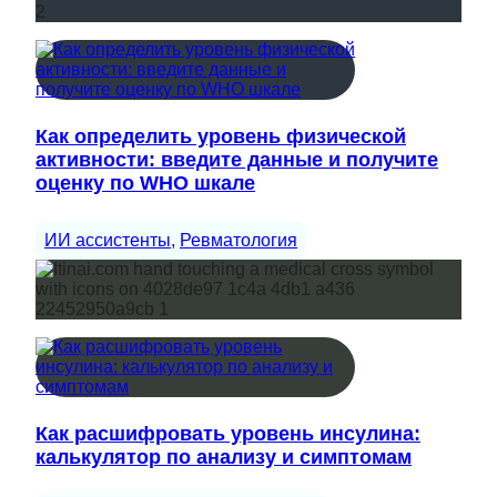
Как определить уровень физической
активности: введите данные и получите
оценку по WHO шкале
ИИ ассистенты
, 
Ревматология
Как расшифровать уровень инсулина:
калькулятор по анализу и симптомам