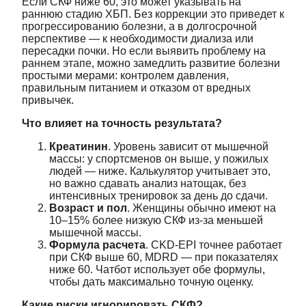
Если СКФ ниже 60, это может указывать на
раннюю стадию ХБП. Без коррекции это приведет к
прогрессированию болезни, а в долгосрочной
перспективе — к необходимости диализа или
пересадки почки. Но если выявить проблему на
раннем этапе, можно замедлить развитие болезни
простыми мерами: контролем давления,
правильным питанием и отказом от вредных
привычек.
Что влияет на точность результата?
Креатинин
. Уровень зависит от мышечной
массы: у спортсменов он выше, у пожилых
людей — ниже. Калькулятор учитывает это,
но важно сдавать анализ натощак, без
интенсивных тренировок за день до сдачи.
Возраст и пол
. Женщины обычно имеют на
10–15% более низкую СКФ из-за меньшей
мышечной массы.
Формула расчета
. CKD-EPI точнее работает
при СКФ выше 60, MDRD — при показателях
ниже 60. Чатбот использует обе формулы,
чтобы дать максимально точную оценку.
Какие риски игнорировать СКФ?