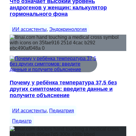
Что означает высокий уровень
андрогенов у женщин: калькулятор
гормонального фона
ИИ ассистенты
, 
Эндокринология
Почему у ребёнка температура 37,5 без
других симптомов: введите данные и
получите объяснение
ИИ ассистенты
, 
Педиатрия
Педиатр