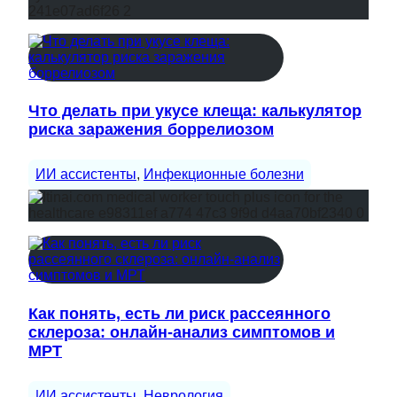
Что делать при укусе клеща: калькулятор
риска заражения боррелиозом
ИИ ассистенты
, 
Инфекционные болезни
Как понять, есть ли риск рассеянного
склероза: онлайн-анализ симптомов и
МРТ
ИИ ассистенты
, 
Неврология