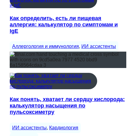
Как определить, есть ли пищевая
аллергия: калькулятор по симптомам и
IgE
Аллергология и иммунология
, 
ИИ ассистенты
Как понять, хватает ли сердцу кислорода:
калькулятор насыщения по
пульсоксиметру
ИИ ассистенты
, 
Кардиология