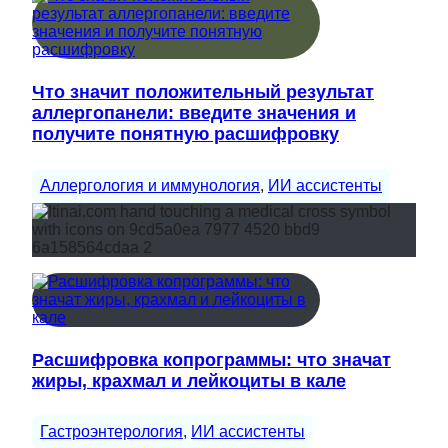
Что значит положительный результат
аллергопанели: введите значения и
получите понятную расшифровку
Аллергология и иммунология
, 
ИИ ассистенты
Расшифровка копрограммы: что значат
жиры, крахмал и лейкоциты в кале
Гастроэнтерология
, 
ИИ ассистенты