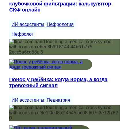
клубочковой фильтрации: калькулятор
СКФ онлайн
ИИ ассистенты
, 
Нефрология
Нефролог
Понос у ребёнка: когда норма, а когда
тревожный сигнал
ИИ ассистенты
, 
Педиатрия