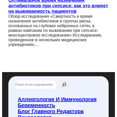
Оптимальное время назначения
антибиотиков при сепсисе: как это влияет
на выживаемость пациентов
Обзор исследования «Смертность и время
назначения антибиотиков в группах риска,
основанных на глубоких нейронных сетях, в
рамках кампании по выживанию при сепсисе:
многоцентровое исследование» Исследование,
проведенное в нескольких медицинских
учреждениях,…
П
о
и
с
Аллергология И Иммунология
к
Беременность
п
о
Блог Главного Редактора
f