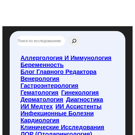
П
о
и
с
Аллергология И Иммунология
к
Беременность
п
о
Блог Главного Редактора
f
Венерология
l
Гастроэнтерология
y
Гематология
Гинекология
c
o
Дерматология
Диагностика
d
ИИ Медтех
ИИ Ассистенты
e
Инфекционные Болезни
.
Кардиология
r
u
Клинические Исследования
ЛОР (отоларингология)