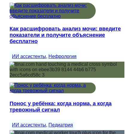
Как расшифровать анализ мочи: введите
показатели и получите объяснение
бесплатно
ИИ ассистенты
, 
Нефрология
Понос у ребёнка: когда норма, а когда
тревожный сигнал
ИИ ассистенты
, 
Педиатрия