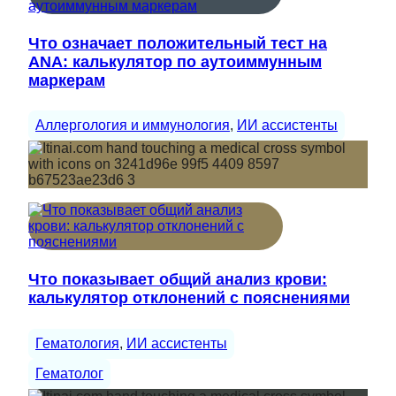
Что означает положительный тест на
ANA: калькулятор по аутоиммунным
маркерам
Аллергология и иммунология
, 
ИИ ассистенты
Что показывает общий анализ крови:
калькулятор отклонений с пояснениями
Гематология
, 
ИИ ассистенты
Гематолог