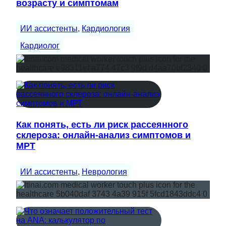
возрасту и симптомам
ИИ ассистенты
, 
Кардиология
Кардиолог
Как понять, есть ли риск рассеянного
склероза: онлайн-анализ симптомов и
МРТ
ИИ ассистенты
, 
Неврология