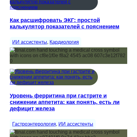
Как расшифровать ЭКГ: простой
калькулятор показателей с пояснением
ИИ ассистенты
, 
Кардиология
Уровень ферритина при гастрите и
снижении аппетита: как понять, есть ли
дефицит железа
Гастроэнтерология
, 
ИИ ассистенты