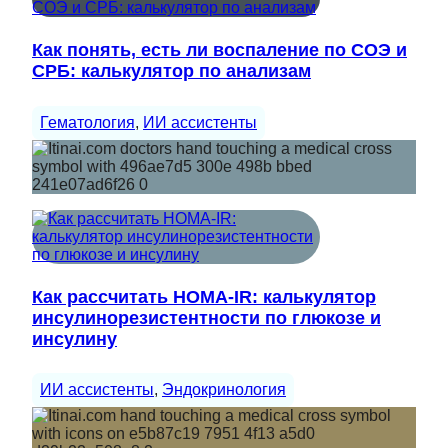
Как понять, есть ли воспаление по СОЭ и
СРБ: калькулятор по анализам
Гематология
, 
ИИ ассистенты
Как рассчитать HOMA-IR: калькулятор
инсулинорезистентности по глюкозе и
инсулину
ИИ ассистенты
, 
Эндокринология