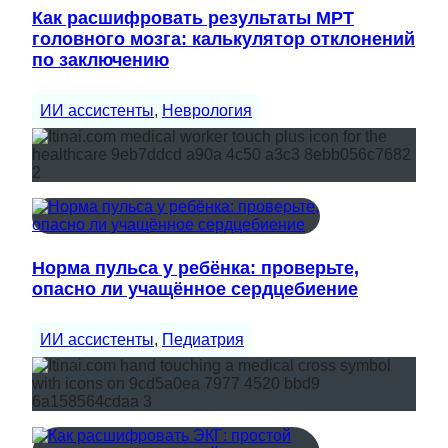
Как расшифровать результаты МРТ
головного мозга: калькулятор отклонений
по заключению
ИИ ассистенты
, 
Неврология
Норма пульса у ребёнка: проверьте,
опасно ли учащённое сердцебиение
ИИ ассистенты
, 
Педиатрия