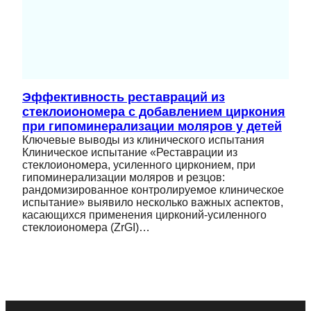
Эффективность реставраций из
стеклоиономера с добавлением циркония
при гипоминерализации моляров у детей
Ключевые выводы из клинического испытания
Клиническое испытание «Реставрации из
стеклоиономера, усиленного цирконием, при
гипоминерализации моляров и резцов:
рандомизированное контролируемое клиническое
испытание» выявило несколько важных аспектов,
касающихся применения цирконий-усиленного
стеклоиономера (ZrGI)…