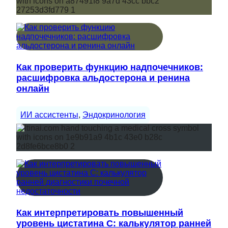
Как проверить функцию надпочечников:
расшифровка альдостерона и ренина
онлайн
ИИ ассистенты
, 
Эндокринология
Как интерпретировать повышенный
уровень цистатина С: калькулятор ранней