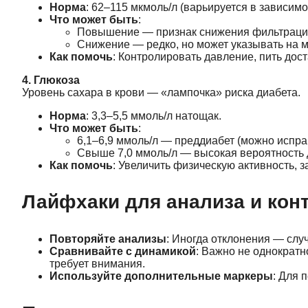
Норма
: 62–115 мкмоль/л (варьируется в зависим
Что может быть
:
Повышение — признак снижения фильтрации 
Снижение — редко, но может указывать на
Как помочь
: Контролировать давление, пить дос
4. Глюкоза
Уровень сахара в крови — «лампочка» риска диабета.
Норма
: 3,3–5,5 ммоль/л натощак.
Что может быть
:
6,1–6,9 ммоль/л — преддиабет (можно испра
Свыше 7,0 ммоль/л — высокая вероятность д
Как помочь
: Увеличить физическую активность, з
Лайфхаки для анализа и кон
Повторяйте анализы
: Иногда отклонения — случ
Сравнивайте с динамикой
: Важно не однократн
требует внимания.
Используйте дополнительные маркеры
: Для 