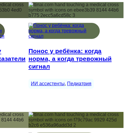
у
Понос у ребёнка: когда
казатели
норма, а когда тревожный
сигнал
ИИ ассистенты
, 
Педиатрия