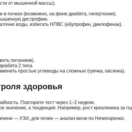
ости от мышечной массы).
в почках (возможно, на фоне диабета, гипертонии).
 мышечную дистрофию.
таточно воды, избегать НПВС (ибупрофен, диклофенак).
вить питанием).
иабета 2 типа.
аменить простые углеводы на сложные (гречка, овсянка).
троля здоровья
айность. Повторите тест через 1–2 недели.
ое значение, а тенденция. Например, рост креатинина за го
печени — УЗИ, для почек — анализ мочи по Нечипоренко.