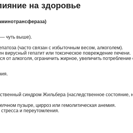
лияние на здоровье
таминотрансфераза)
 — чуть выше).
патоза (часто связан с избыточным весом, алкоголем).
ен вирусный гепатит или токсическое повреждение печени.
ться от алкоголя, ограничить жирное, увеличить потребление
ния.
твенный синдром Жильбера (наследственное состояние, н
лчном пузыре, цирроз или гемолитическая анемия.
 стресса и переутомления.