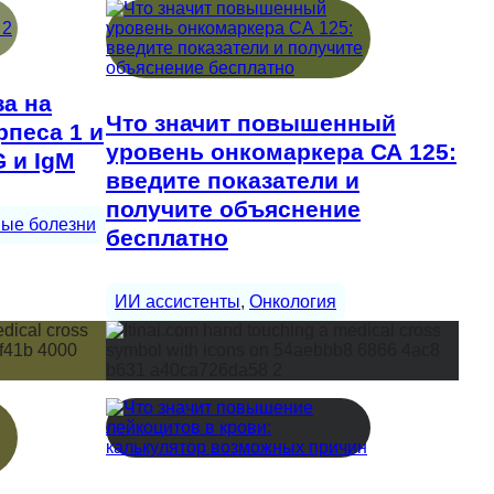
а на
Что значит повышенный
рпеса 1 и
уровень онкомаркера СА 125:
G и IgM
введите показатели и
получите объяснение
ые болезни
бесплатно
ИИ ассистенты
, 
Онкология