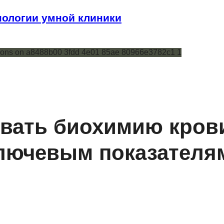
ологии умной клиники
овать биохимию кров
ключевым показателя