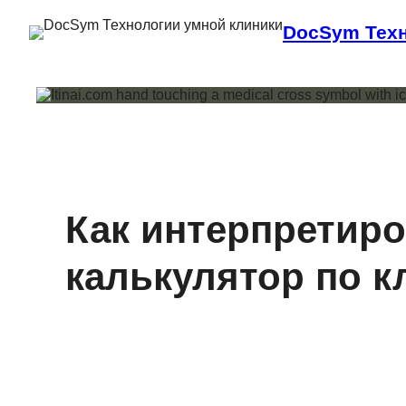
DocSym Техн
Как интерпретир
калькулятор по 