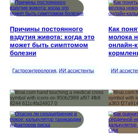
Причины постоянного
Как поня
вздутия живота: когда это
молока 
может быть симптомом
онлайн-
болезни
кормлен
Гастроэнтерология
, 
ИИ ассистенты
ИИ ассисте