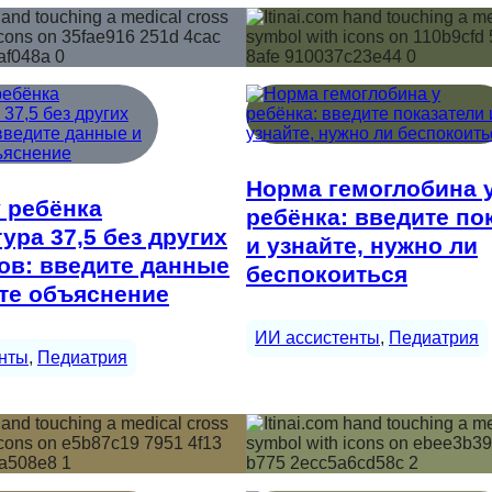
Норма гемоглобина 
 ребёнка
ребёнка: введите по
ура 37,5 без других
и узнайте, нужно ли
ов: введите данные
беспокоиться
те объяснение
ИИ ассистенты
, 
Педиатрия
нты
, 
Педиатрия