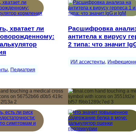
ть, хватает ли
Расшифровка анализ
новорожденному:
антитела к вирусу ге
калькулятор
2 типа: что значит Ig
ия
ИИ ассистенты
, 
Инфекционн
нты
, 
Педиатрия