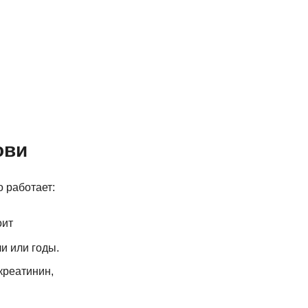
ови
о работает:
оит
и или годы.
креатинин,