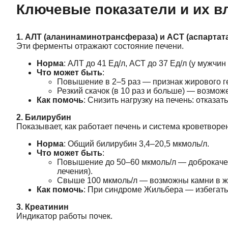
Ключевые показатели и их в
1. АЛТ (аланинаминотрансфераза) и АСТ (аспарта
Эти ферменты отражают состояние печени.
Норма
: АЛТ до 41 Ед/л, АСТ до 37 Ед/л (у мужчин
Что может быть
:
Повышение в 2–5 раз — признак жирового ге
Резкий скачок (в 10 раз и больше) — возмож
Как помочь
: Снизить нагрузку на печень: отказа
2. Билирубин
Показывает, как работает печень и система кроветворе
Норма
: Общий билирубин 3,4–20,5 мкмоль/л.
Что может быть
:
Повышение до 50–60 мкмоль/л — доброкачес
лечения).
Свыше 100 мкмоль/л — возможны камни в же
Как помочь
: При синдроме Жильбера — избегать
3. Креатинин
Индикатор работы почек.