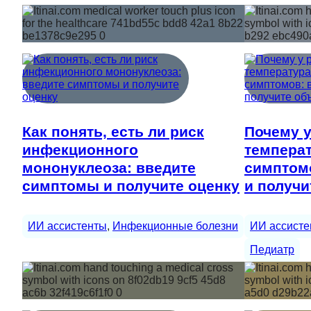
Как понять, есть ли риск
Почему у
инфекционного
температ
мононуклеоза: введите
симптом
симптомы и получите оценку
и получи
ИИ ассистенты
, 
Инфекционные болезни
ИИ ассисте
Педиатр