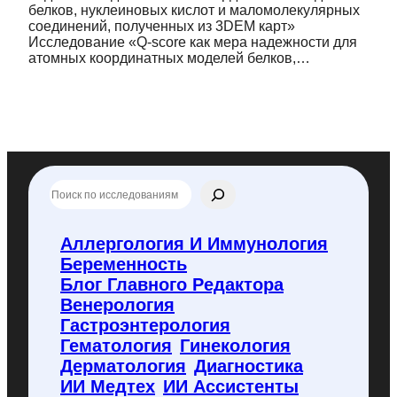
белков, нуклеиновых кислот и маломолекулярных
соединений, полученных из 3DEM карт»
Исследование «Q-score как мера надежности для
атомных координатных моделей белков,…
П
о
и
с
Аллергология И Иммунология
к
Беременность
п
о
Блог Главного Редактора
f
Венерология
l
Гастроэнтерология
y
Гематология
Гинекология
c
o
Дерматология
Диагностика
d
ИИ Медтех
ИИ Ассистенты
e