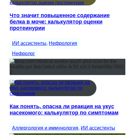
Что значит повышенное содержание
белка в моче: калькулятор оценки
протеинурии
ИИ ассистенты
, 
Нефрология
Нефролог
Как понять, опасна ли реакция на укус
насекомого: калькулятор по симптомам
Аллергология и иммунология
, 
ИИ ассистенты