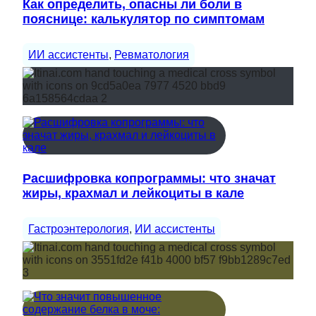
Как определить, опасны ли боли в
пояснице: калькулятор по симптомам
ИИ ассистенты
, 
Ревматология
Расшифровка копрограммы: что значат
жиры, крахмал и лейкоциты в кале
Гастроэнтерология
, 
ИИ ассистенты