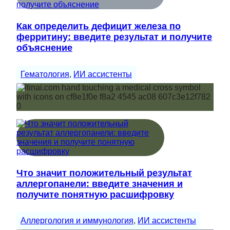
Как определить дефицит железа по
ферритину: введите результат и получите
объяснение
Гематология
, 
ИИ ассистенты
Что значит положительный результат
аллергопанели: введите значения и
получите понятную расшифровку
Аллергология и иммунология
, 
ИИ ассистенты