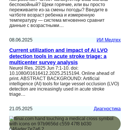
беспокойный? Щеки горячие, или вы просто
переживаете из-за смены погоды? Введите в
чатботе возраст ребенка и измеренную
температуру — система мгновенно сравнит
данные с возрастными…
08.06.2025
ИИ Медтех
Current utilization and impact of AI LVO
detection tools in acute stroke triage: a
multicenter survey analysis
Neurol Res. 2025 Jun 7:1-10. doi:
10.1080/01616412.2025.2515194. Online ahead of
print. ABSTRACT BACKGROUND: Artificial
intelligence (AI) tools for large vessel occlusion (LVO)
detection are increasingly used in acute stroke
triage…
21.05.2025
Диагностика