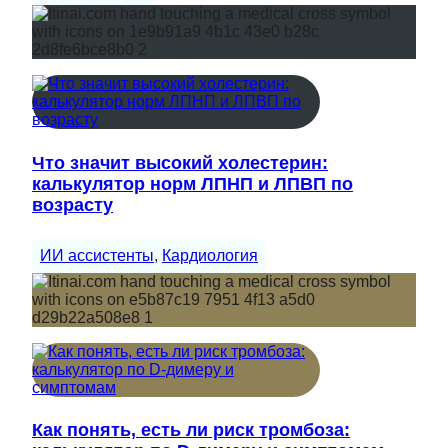
Что значит высокий холестерин:
калькулятор норм ЛПНП и ЛПВП по
возрасту
ИИ ассистенты
, 
Кардиология
Как понять, есть ли риск тромбоза: