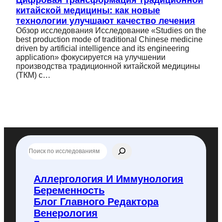
китайской медицины: как новые
технологии улучшают качество лечения
Обзор исследования Исследование «Studies on the
best production mode of traditional Chinese medicine
driven by artificial intelligence and its engineering
application» фокусируется на улучшении
производства традиционной китайской медицины
(ТКМ) с…
П
о
и
с
Аллергология И Иммунология
к
Беременность
п
о
Блог Главного Редактора
f
Венерология
l