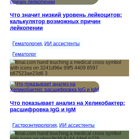
Что значит низкий уровень лейкоцитов:
калькулятор возможных причин
лейкопении
Гематология
, 
ИИ ассистенты
Гематолог
Что показывает анализ на Хеликобактер:
расшифровка IgG и IgM
Гастроэнтерология
, 
ИИ ассистенты