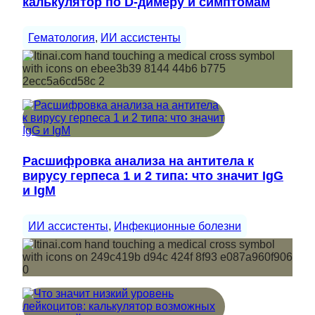
калькулятор по D-димеру и симптомам
Гематология
, 
ИИ ассистенты
Расшифровка анализа на антитела к
вирусу герпеса 1 и 2 типа: что значит IgG
и IgM
ИИ ассистенты
, 
Инфекционные болезни