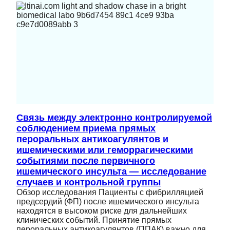
Связь между электронно контролируемой
соблюдением приема прямых
пероральных антикоагулянтов и
ишемическими или геморрагическими
событиями после первичного
ишемического инсульта — исследование
случаев и контрольной группы
Обзор исследования Пациенты с фибрилляцией
предсердий (ФП) после ишемического инсульта
находятся в высоком риске для дальнейших
клинических событий. Принятие прямых
пероральных антикоагулянтов (ППАК) важно для