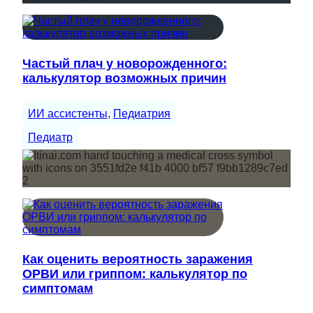
Частый плач у новорожденного:
калькулятор возможных причин
ИИ ассистенты
, 
Педиатрия
Педиатр
Как оценить вероятность заражения
ОРВИ или гриппом: калькулятор по
симптомам