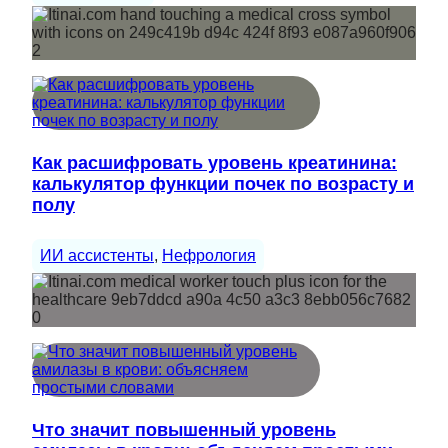
Как расшифровать уровень креатинина:
калькулятор функции почек по возрасту и
полу
ИИ ассистенты
, 
Нефрология
Что значит повышенный уровень