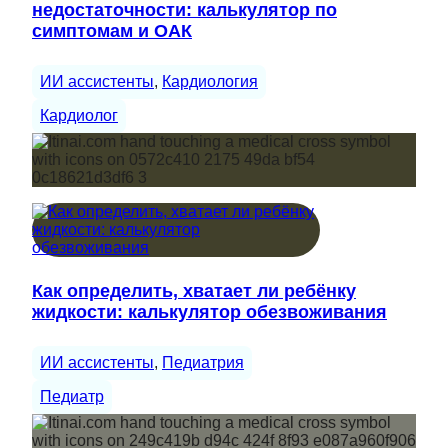
недостаточности: калькулятор по
симптомам и ОАК
ИИ ассистенты
, 
Кардиология
Кардиолог
Как определить, хватает ли ребёнку
жидкости: калькулятор обезвоживания
ИИ ассистенты
, 
Педиатрия
Педиатр