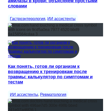
амилазы в крови: объясняем простыми
словами
Гастроэнтерология
, 
ИИ ассистенты
Как понять, готов ли организм к
возвращению к тренировкам после
травмы: калькулятор по симптомам и
тестам
ИИ ассистенты
, 
Ревматология