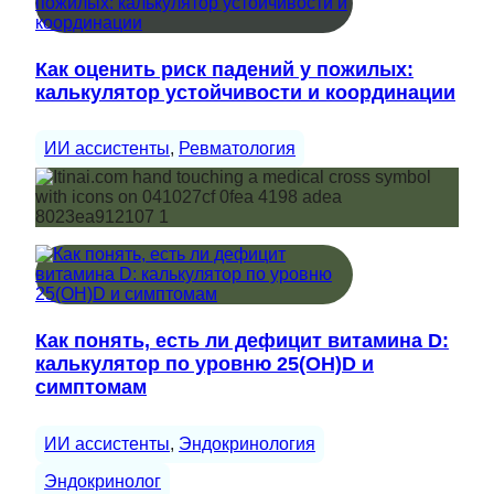
Как оценить риск падений у пожилых:
калькулятор устойчивости и координации
ИИ ассистенты
, 
Ревматология
Как понять, есть ли дефицит витамина D:
калькулятор по уровню 25(OH)D и
симптомам
ИИ ассистенты
, 
Эндокринология
Эндокринолог