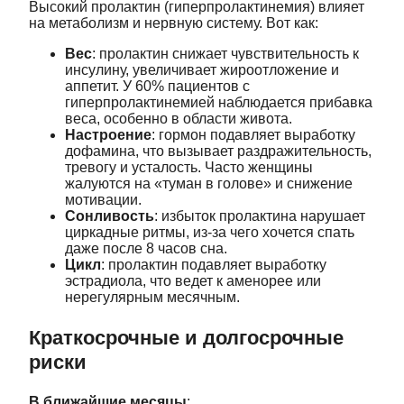
Высокий пролактин (гиперпролактинемия) влияет
на метаболизм и нервную систему. Вот как:
Вес
: пролактин снижает чувствительность к
инсулину, увеличивает жироотложение и
аппетит. У 60% пациентов с
гиперпролактинемией наблюдается прибавка
веса, особенно в области живота.
Настроение
: гормон подавляет выработку
дофамина, что вызывает раздражительность,
тревогу и усталость. Часто женщины
жалуются на «туман в голове» и снижение
мотивации.
Сонливость
: избыток пролактина нарушает
циркадные ритмы, из-за чего хочется спать
даже после 8 часов сна.
Цикл
: пролактин подавляет выработку
эстрадиола, что ведет к аменорее или
нерегулярным месячным.
Краткосрочные и долгосрочные
риски
В ближайшие месяцы
: