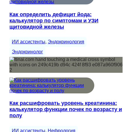
Как определить дефицит йода:
калькулятор по симптомам и УЗИ
щитовидной железы
ИИ ассистенты
, 
Эндокринология
Эндокринолог
Как расшифровать уровень креатинина:
калькулятор функции почек по возрасту и
полу
ИИ ассистенты
, 
Нефрология