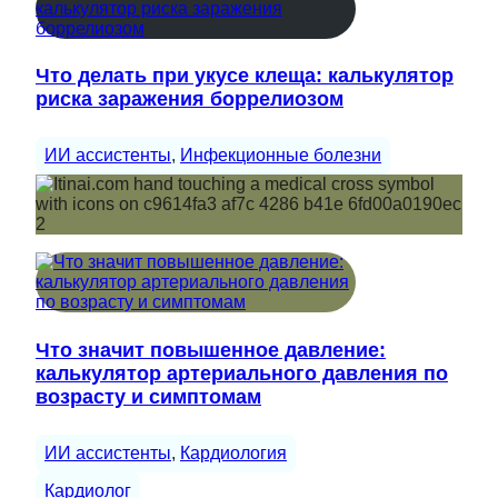
Что делать при укусе клеща: калькулятор
риска заражения боррелиозом
ИИ ассистенты
, 
Инфекционные болезни
Что значит повышенное давление:
калькулятор артериального давления по
возрасту и симптомам
ИИ ассистенты
, 
Кардиология
Кардиолог