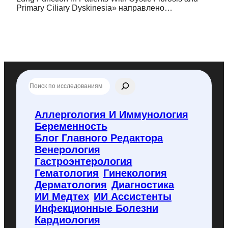
Primary Ciliary Dyskinesia» направлено…
П
о
и
с
Аллергология И Иммунология
к
Беременность
п
о
Блог Главного Редактора
f
Венерология
l
Гастроэнтерология
y
Гематология
Гинекология
c
o
Дерматология
Диагностика
d
ИИ Медтех
ИИ Ассистенты
e
Инфекционные Болезни
.
Кардиология
r