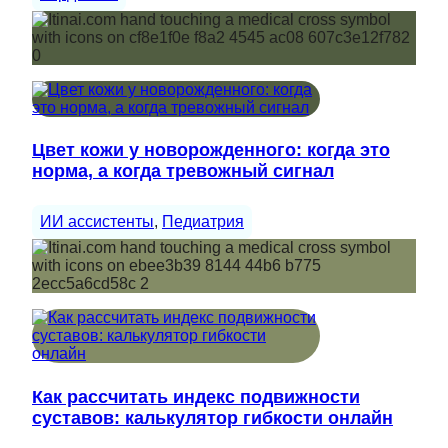
Цвет кожи у новорожденного: когда это
норма, а когда тревожный сигнал
ИИ ассистенты
, 
Педиатрия
Как рассчитать индекс подвижности
суставов: калькулятор гибкости онлайн