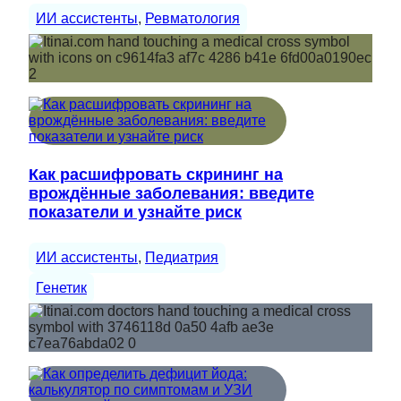
ИИ ассистенты
, 
Ревматология
Как расшифровать скрининг на
врождённые заболевания: введите
показатели и узнайте риск
ИИ ассистенты
, 
Педиатрия
Генетик