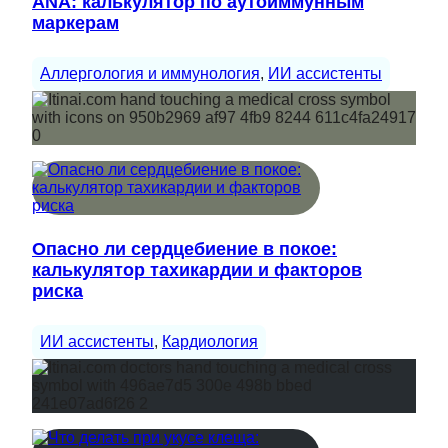
ANA: калькулятор по аутоиммунным
маркерам
Аллергология и иммунология
, 
ИИ ассистенты
Опасно ли сердцебиение в покое:
калькулятор тахикардии и факторов
риска
ИИ ассистенты
, 
Кардиология