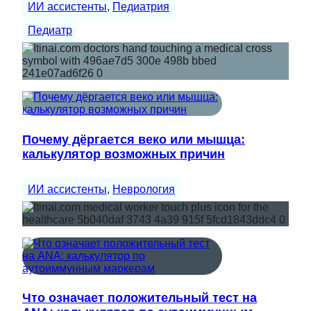
ИИ ассистенты
, 
Педиатрия
Педиатр
Почему дёргается веко или мышца:
калькулятор возможных причин
ИИ ассистенты
, 
Неврология
Что означает положительный тест на