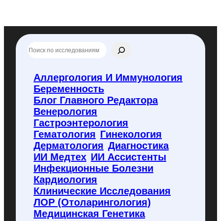
П
о
и
с
Аллергология И Иммунология
к
Беременность
п
о
Блог Главного Редактора
f
Венерология
l
Гастроэнтерология
y
Гематология
Гинекология
c
o
Дерматология
Диагностика
d
ИИ Медтех
ИИ Ассистенты
e
Инфекционные Болезни
.
Кардиология
r
u
Клинические Исследования
ЛОР (отоларингология)
Медицинская Генетика