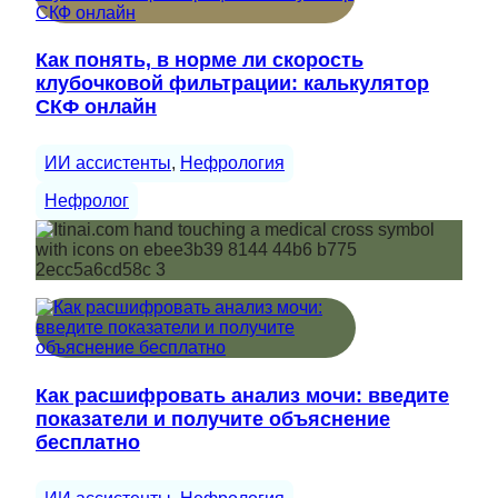
Как понять, в норме ли скорость
клубочковой фильтрации: калькулятор
СКФ онлайн
ИИ ассистенты
, 
Нефрология
Нефролог
Как расшифровать анализ мочи: введите
показатели и получите объяснение
бесплатно