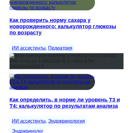
Как проверить норму сахара у
новорожденного: калькулятор глюкозы
по возрасту
ИИ ассистенты
, 
Педиатрия
Как определить, в норме ли уровень Т3 и
Т4: калькулятор по результатам анализа
ИИ ассистенты
, 
Эндокринология
Эндокринолог