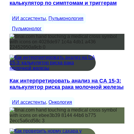
калькулятор по симптомам и триггерам
ИИ ассистенты
, 
Пульмонология
Пульмонолог
Как интерпретировать анализ на СА 15-3:
калькулятор риска рака молочной железы
ИИ ассистенты
, 
Онкология