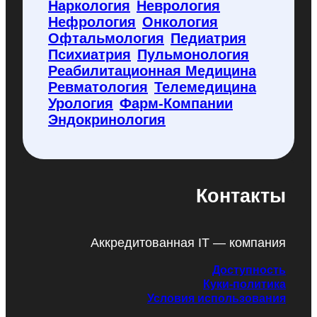
Наркология
Неврология
Нефрология
Онкология
Офтальмология
Педиатрия
Психиатрия
Пульмонология
Реабилитационная Медицина
Ревматология
Телемедицина
Урология
Фарм-Компании
Эндокринология
Контакты
Аккредитованная IT — компания
Доступность
Куки-политика
Условия использования