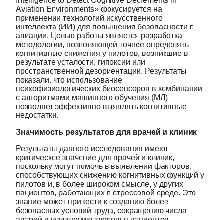
Intelligence to Detect Cognitive Decrements in
Aviation Environments» фокусируется на
применении технологий искусственного
интеллекта (ИИ) для повышения безопасности в
авиации. Целью работы является разработка
методологии, позволяющей точнее определять
когнитивные снижения у пилотов, возникшие в
результате усталости, гипоксии или
пространственной дезориентации. Результаты
показали, что использование
психофизиологических биосенсоров в комбинации
с алгоритмами машинного обучения (МЛ)
позволяет эффективно выявлять когнитивные
недостатки.
Значимость результатов для врачей и клиник
Результаты данного исследования имеют
критическое значение для врачей и клиник,
поскольку могут помочь в выявлении факторов,
способствующих снижению когнитивных функций у
пилотов и, в более широком смысле, у других
пациентов, работающих в стрессовой среде. Это
знание может привести к созданию более
безопасных условий труда, сокращению числа
аварий и улучшению здоровья пациентов.