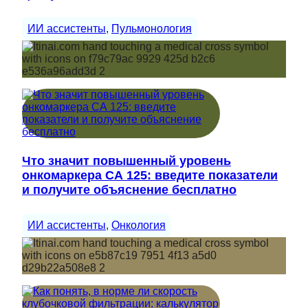
ИИ ассистенты
, 
Пульмонология
Что значит повышенный уровень
онкомаркера СА 125: введите показатели
и получите объяснение бесплатно
ИИ ассистенты
, 
Онкология