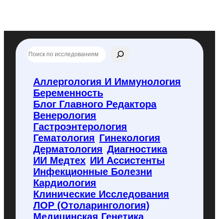
П
о
и
с
Аллергология И Иммунология
к
Беременность
п
о
Блог Главного Редактора
f
Венерология
l
Гастроэнтерология
y
Гематология
Гинекология
c
o
Дерматология
Диагностика
d
ИИ Медтех
ИИ Ассистенты
e
Инфекционные Болезни
.
Кардиология
r
u
Клинические Исследования
ЛОР (отоларингология)
Медицинская Генетика