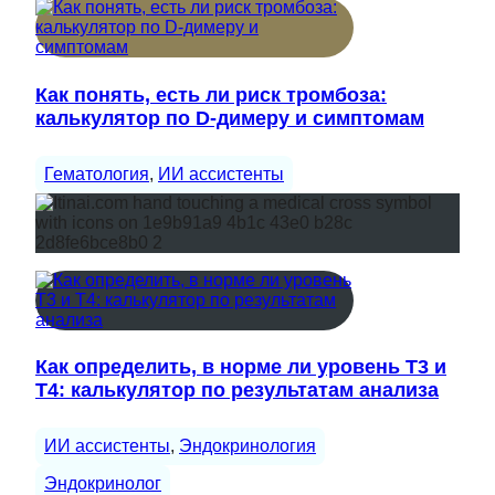
Как понять, есть ли риск тромбоза:
калькулятор по D-димеру и симптомам
Гематология
, 
ИИ ассистенты
Как определить, в норме ли уровень Т3 и
Т4: калькулятор по результатам анализа
ИИ ассистенты
, 
Эндокринология
Эндокринолог