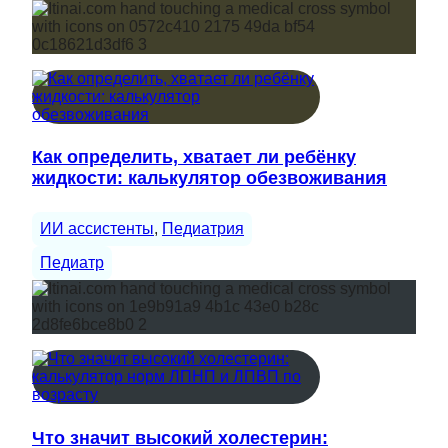
Как определить, хватает ли ребёнку
жидкости: калькулятор обезвоживания
ИИ ассистенты
, 
Педиатрия
Педиатр
Что значит высокий холестерин: