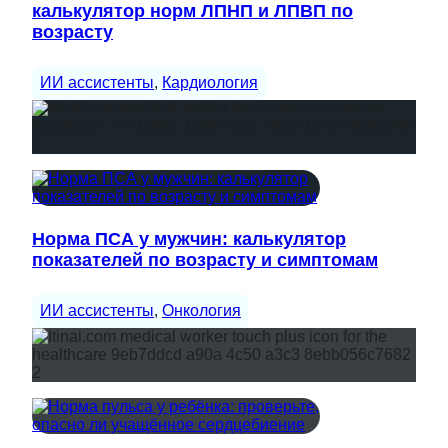
калькулятор норм ЛПНП и ЛПВП по
возрасту
ИИ ассистенты
, 
Кардиология
Норма ПСА у мужчин: калькулятор
показателей по возрасту и симптомам
ИИ ассистенты
, 
Онкология