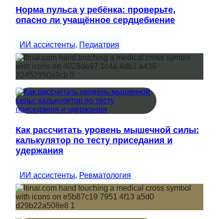
Норма пульса у ребёнка: проверьте,
опасно ли учащённое сердцебиение
ИИ ассистенты
, 
Педиатрия
Как рассчитать уровень мышечной силы:
калькулятор по тесту приседания и
удержания
ИИ ассистенты
, 
Ревматология