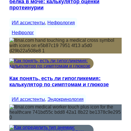
белка в моче: калькулятор оценки
протеинурии
ИИ ассистенты
, 
Нефрология
Нефролог
Как понять, есть ли гипогликемия:
калькулятор по симптомам и глюкозе
ИИ ассистенты
, 
Эндокринология