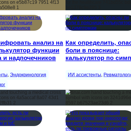
ифровать анализ на
Как определить, опа
лькулятор функции
боли в пояснице:
 и надпочечников
калькулятор по сим
нты
, 
Эндокринология
ИИ ассистенты
, 
Ревматолог
лог