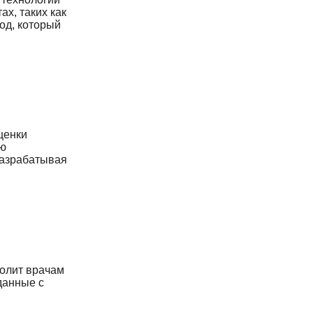
х, таких как
од, который
ценки
ию
разрабатывая
волит врачам
данные с