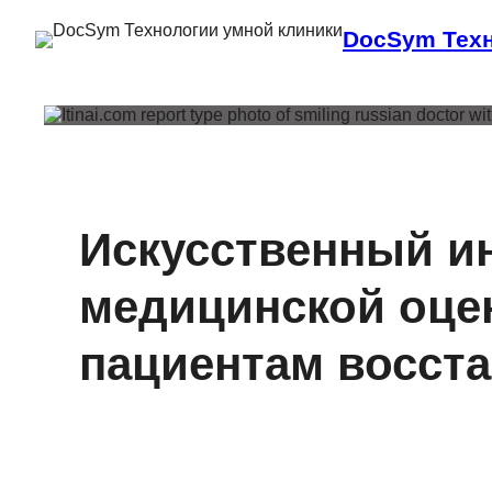
DocSym Техн
Искусственный ин
медицинской оцен
пациентам восст