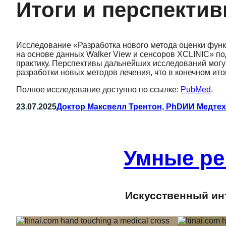
Итоги и перспекти
Исследование «Разработка нового метода оценки фун
на основе данных Walker View и сенсоров XCLINIC» п
практику. Перспективы дальнейших исследований могу
разработки новых методов лечения, что в конечном ит
Полное исследование доступно по ссылке:
PubMed
.
23.07.2025
Доктор Максвелл Трентон, PhD
ИИ Медтех
Умные ре
Искусственный инт