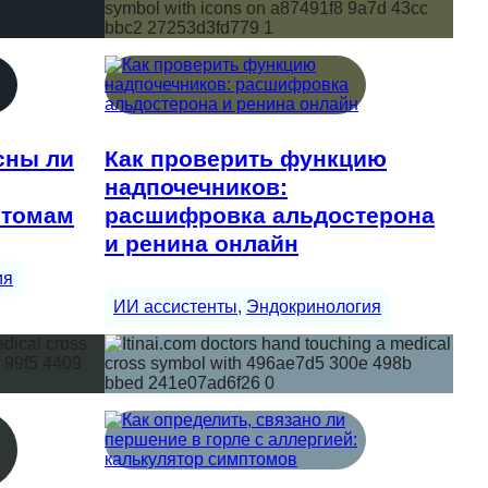
сны ли
Как проверить функцию
надпочечников:
птомам
расшифровка альдостерона
и ренина онлайн
ия
ИИ ассистенты
, 
Эндокринология