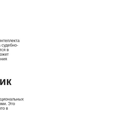
интеллекта
 судебно-
тся в
может
ения
ик
нкциональных
ями. Это
то в