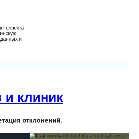
интеллекта
цинскую
 данных и
 и клиник
етация отклонений.