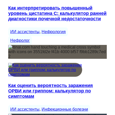
Как интерпретировать повышенный
уровень цистатина С: калькулятор ранней
диагностики почечной недостаточности
ИИ ассистенты
, 
Нефрология
Нефролог
Как оценить вероятность заражения
ОРВИ или гриппом: калькулятор по
симптомам
ИИ ассистенты
, 
Инфекционные болезни