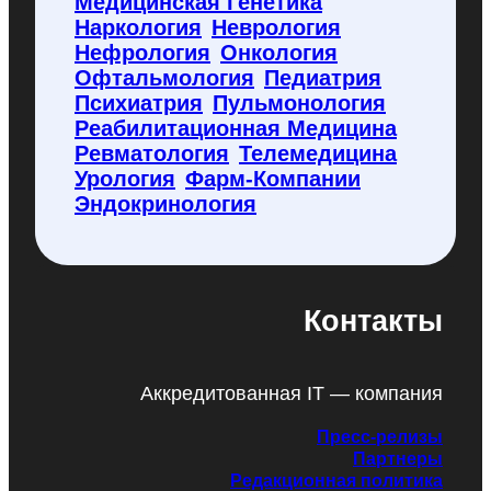
Медицинская Генетика
Наркология
Неврология
Нефрология
Онкология
Офтальмология
Педиатрия
Психиатрия
Пульмонология
Реабилитационная Медицина
Ревматология
Телемедицина
Урология
Фарм-Компании
Эндокринология
Контакты
Аккредитованная IT — компания
Пресс-релизы
Партнеры
Редакционная политика