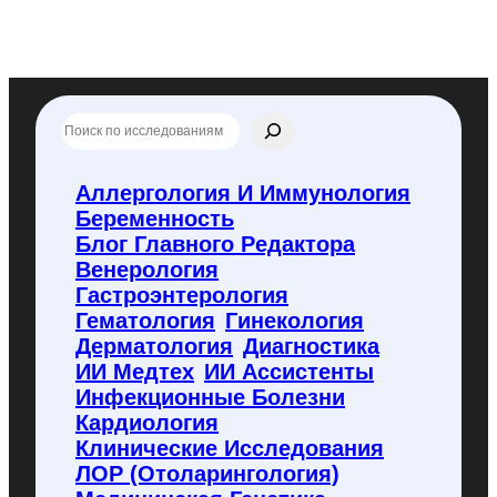
П
о
и
с
Аллергология И Иммунология
к
Беременность
п
о
Блог Главного Редактора
f
Венерология
l
Гастроэнтерология
y
Гематология
Гинекология
c
o
Дерматология
Диагностика
d
ИИ Медтех
ИИ Ассистенты
e
Инфекционные Болезни
.
Кардиология
r
u
Клинические Исследования
ЛОР (отоларингология)