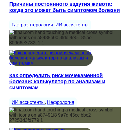
Причины постоянного вздутия живота:
когда это может быть симптомом болезни
Гастроэнтерология
, 
ИИ ассистенты
Как определить риск мочекаменной
болезни: калькулятор по анализам и
симптомам
ИИ ассистенты
, 
Нефрология