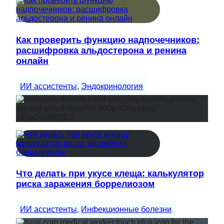
Как проверить функцию надпочечников:
расшифровка альдостерона и ренина
онлайн
ИИ ассистенты
, 
Эндокринология
Что делать при укусе клеща: калькулятор
риска заражения боррелиозом
ИИ ассистенты
, 
Инфекционные болезни