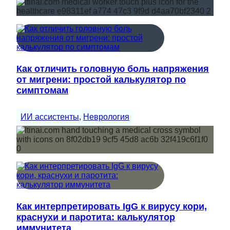
Как отличить головную боль напряжения
от мигрени: простой калькулятор по
симптомам
ИИ ассистенты
, 
Неврология
Как интерпретировать IgG к вирусу кори,
краснухи и паротита: калькулятор
иммунитета