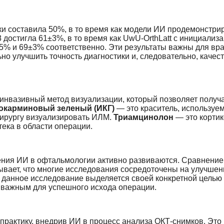
ки составила 50%, в то время как модели ИИ продемонстри
 достигла 61±3%, в то время как UwU-OrthLatt с инициализ
5% и 69±3% соответственно. Эти результаты важны для вра
ьно улучшить точность диагностики и, следовательно, качест
инвазивный метод визуализации, который позволяет получ
окарминовый зеленый (ИКГ)
— это краситель, используе
хирургу визуализировать ИЛМ.
Триамцинолон
— это кортик
ека в области операции.
ения ИИ в офтальмологии активно развиваются. Сравнение
ывает, что многие исследования сосредоточены на улучшен
о данное исследование выделяется своей конкретной целью
 важным для успешного исхода операции.
практику, внедрив ИИ в процесс анализа ОКТ-снимков. Это