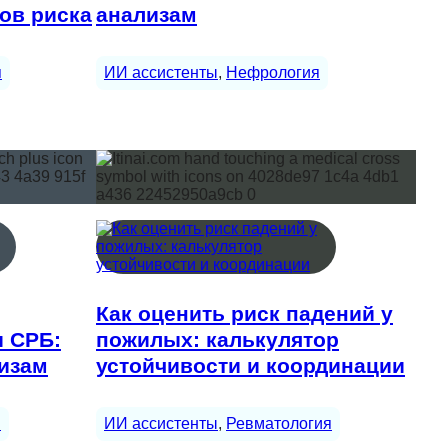
ов риска
анализам
я
ИИ ассистенты
, 
Нефрология
Как оценить риск падений у
и СРБ:
пожилых: калькулятор
лизам
устойчивости и координации
ы
ИИ ассистенты
, 
Ревматология