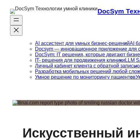
DocSym Техн
AI ассистент для умных бизнес-решений
AI б
Docsym — инновационное приложение для с
DocSym: IT решения, которые двигают бизн
IT- решения для продвижения клиники
LLM Sa
Личный кабинет клиента с обратной записью
Разработка мобильных решений любой сложн
Умное решение по мониторингу пациентов
У
Искусственный ин