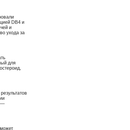
ровали
ацией DB4 и
чей и
во ухода за
ать
мый для
остероид,
 результатов
ии
 —
 может