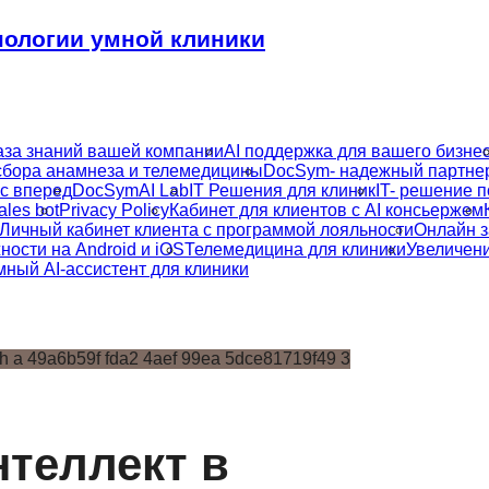
ологии умной клиники
аза знаний вашей компании
AI поддержка для вашего бизне
бора анамнеза и телемедицины
DocSym- надежный партнер
ес вперед
DocSymAI Lab
IT Решения для клиник
IT- решение 
les bot
Privacy Policy
Кабинет для клиентов с AI консьержем
Личный кабинет клиента с программой лояльности
Онлайн з
ости на Android и iOS
Телемедицина для клиники
Увеличени
мный AI-ассистент для клиники
теллект в