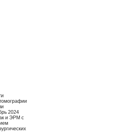
ти
 томографии
ли
брь 2024
ак и ЭРМ с
нием
ургических