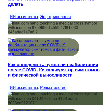
делать
ИИ ассистенты
, 
Эндокринология
Как определить, нужна ли реабилитация
после COVID-19: калькулятор симптомов
и физической выносливости
ИИ ассистенты
, 
Ревматология