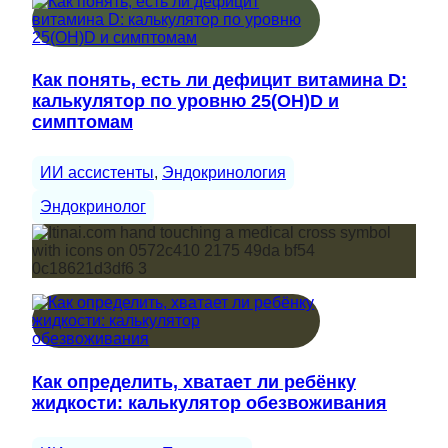
Как понять, есть ли дефицит витамина D:
калькулятор по уровню 25(OH)D и
симптомам
ИИ ассистенты
, 
Эндокринология
Эндокринолог
Как определить, хватает ли ребёнку
жидкости: калькулятор обезвоживания