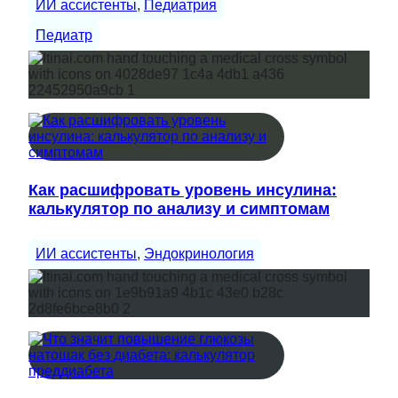
ИИ ассистенты
, 
Педиатрия
Педиатр
Как расшифровать уровень инсулина:
калькулятор по анализу и симптомам
ИИ ассистенты
, 
Эндокринология