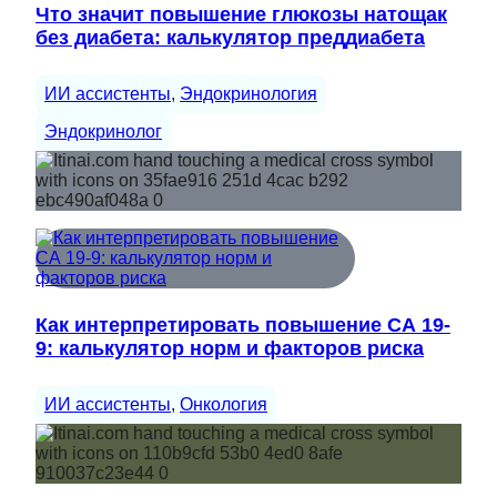
Что значит повышение глюкозы натощак
без диабета: калькулятор преддиабета
ИИ ассистенты
, 
Эндокринология
Эндокринолог
Как интерпретировать повышение СА 19-
9: калькулятор норм и факторов риска
ИИ ассистенты
, 
Онкология