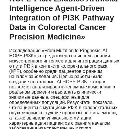
Intelligence Agent-Driven
Integration of PI3K Pathway
Data in Colorectal Cancer
Precision Medicine»
Исследование «From Mutation to Prognosis: AI-
HOPE-PI3K» сосредоточено на использовании
искусственного интеллекта для интеграции данных
о пути PI3K в контексте колоректального рака
(КРР), особенно среди пациентов с ранним
началом заболевания. Целью работы было
создание платформы AI-HOPE-PI3K, которая
позволяет анализировать геномные изменения в
реальном времени и выявлять клинически
значимые данные, специфичные для
определенных популяций. Результаты показали,
что пациенты с мутациями PI3K в колоректальных
опухолях имеют худшие прогнозы выживаемости,
а также выявили уникальные мутации,
характерные для пациентов с ранним началом
заболевания из испаноязычных групп.