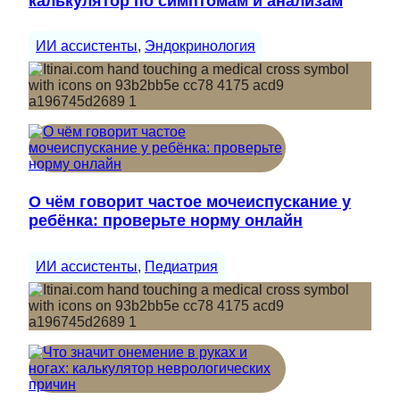
калькулятор по симптомам и анализам
ИИ ассистенты
, 
Эндокринология
О чём говорит частое мочеиспускание у
ребёнка: проверьте норму онлайн
ИИ ассистенты
, 
Педиатрия