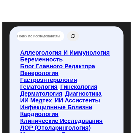
П
о
и
с
Аллергология И Иммунология
к
Беременность
п
о
Блог Главного Редактора
f
Венерология
l
Гастроэнтерология
y
Гематология
Гинекология
c
o
Дерматология
Диагностика
d
ИИ Медтех
ИИ Ассистенты
e
Инфекционные Болезни
.
Кардиология
r
u
Клинические Исследования
ЛОР (отоларингология)