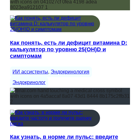
Как понять, есть ли дефицит витамина D:
калькулятор по уровню 25(OH)D и
симптомам
ИИ ассистенты
, 
Эндокринология
Эндокринолог
Как узнать, в норме ли пульс: введите