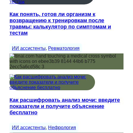
Как понять, готов ли организм к
возвращению к тренировкам после
травмы: калькулятор по симптомам и
тестам
ИИ ассистенты
, 
Ревматология
Как расшифровать анализ мочи: введите
показатели и получите объяснение
бесплатно
ИИ ассистенты
, 
Нефрология