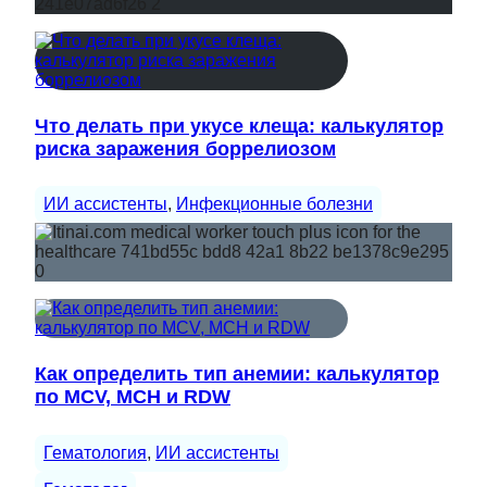
Что делать при укусе клеща: калькулятор
риска заражения боррелиозом
ИИ ассистенты
, 
Инфекционные болезни
Как определить тип анемии: калькулятор
по MCV, MCH и RDW
Гематология
, 
ИИ ассистенты