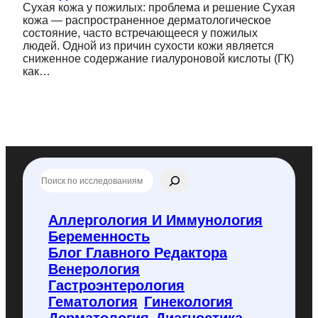
Сухая кожа у пожилых: проблема и решение Сухая
кожа — распространенное дерматологическое
состояние, часто встречающееся у пожилых
людей. Одной из причин сухости кожи является
сниженное содержание гиалуроновой кислоты (ГК)
как…
П
о
и
с
Аллергология И Иммунология
к
Беременность
п
о
Блог Главного Редактора
f
Венерология
l
Гастроэнтерология
y
Гематология
Гинекология
c
o