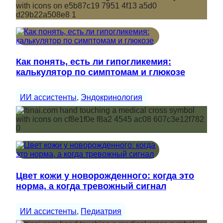
Как понять, есть ли гипогликемия:
калькулятор по симптомам и глюкозе
ИИ ассистенты
, 
Эндокринология
Цвет кожи у новорожденного: когда это
норма, а когда тревожный сигнал
ИИ ассистенты
, 
Педиатрия