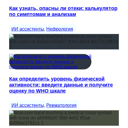
Как узнать, опасны ли отеки: калькулятор
по симптомам и анализам
ИИ ассистенты
, 
Нефрология
Как определить уровень физической
активности: введите данные и получите
оценку по WHO шкале
ИИ ассистенты
, 
Ревматология