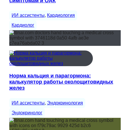
симптомам и ОАК
ИИ ассистенты
, 
Кардиология
Кардиолог
Норма кальция и парагормона:
калькулятор работы околощитовидных
желез
ИИ ассистенты
, 
Эндокринология
Эндокринолог