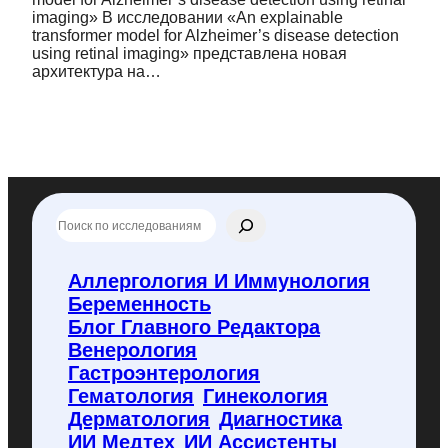
imaging» В исследовании «An explainable
transformer model for Alzheimer’s disease detection
using retinal imaging» представлена новая
архитектура на…
П
о
и
с
Аллергология И Иммунология
к
Беременность
п
о
Блог Главного Редактора
f
Венерология
l
Гастроэнтерология
y
Гематология
Гинекология
c
o
Дерматология
Диагностика
d
ИИ Медтех
ИИ Ассистенты