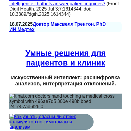
intelligence chatbots answer patient inquiries?
(Front
Digit Health. 2025 Jul 3;7:1614344. doi:
10.3389/fdgth.2025.1614344).
18.07.2025
Доктор Максвелл Трентон, PhD
ИИ Медтех
Умные решения для
пациентов и клиник
Искусственный интеллект: расшифровка
анализов, интерпретация отклонений.