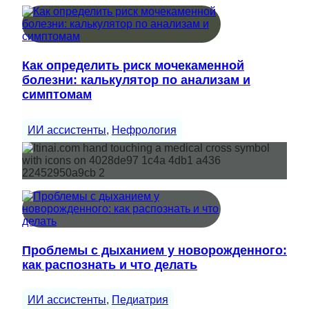
Как определить риск мочекаменной
болезни: калькулятор по анализам и
симптомам
ИИ ассистенты
, 
Нефрология
Проблемы с дыханием у новорожденного:
как распознать и что делать
ИИ ассистенты
, 
Педиатрия