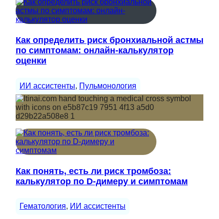
Как определить риск бронхиальной астмы
по симптомам: онлайн-калькулятор
оценки
ИИ ассистенты
, 
Пульмонология
Как понять, есть ли риск тромбоза:
калькулятор по D-димеру и симптомам
Гематология
, 
ИИ ассистенты