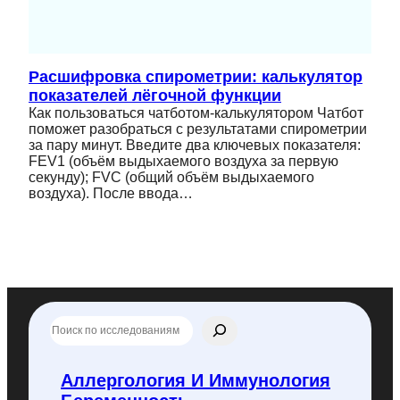
Расшифровка спирометрии: калькулятор
показателей лёгочной функции
Как пользоваться чатботом-калькулятором Чатбот
поможет разобраться с результатами спирометрии
за пару минут. Введите два ключевых показателя:
FEV1 (объём выдыхаемого воздуха за первую
секунду); FVC (общий объём выдыхаемого
воздуха). После ввода…
П
о
и
с
Аллергология И Иммунология
к