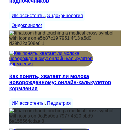
надпочечников
ИИ ассистенты
, 
Эндокринология
Эндокринолог
Как понять, хватает ли молока
новорожденному: онлайн-калькулятор
кормления
ИИ ассистенты
, 
Педиатрия