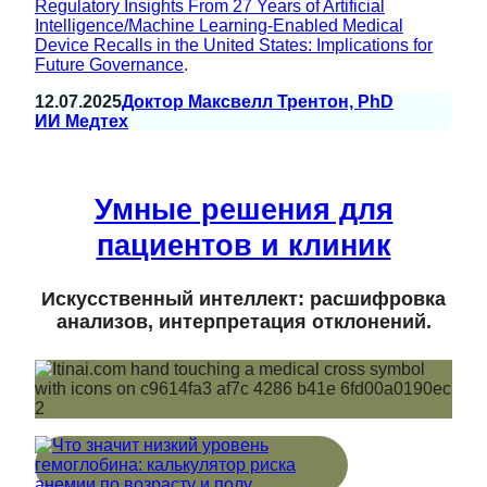
Regulatory Insights From 27 Years of Artificial
Intelligence/Machine Learning-Enabled Medical
Device Recalls in the United States: Implications for
Future Governance
.
12.07.2025
Доктор Максвелл Трентон, PhD
ИИ Медтех
Умные решения для
пациентов и клиник
Искусственный интеллект: расшифровка
анализов, интерпретация отклонений.