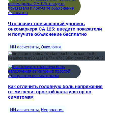
Что значит повышенный уровень
онкомаркера СА 125: введите показатели
и получите объяснение бесплатно
ИИ ассистенты
, 
Онкология
Как отличить головную боль напряжения
от мигрени: простой калькулятор по
симптомам
ИИ ассистенты
, 
Неврология