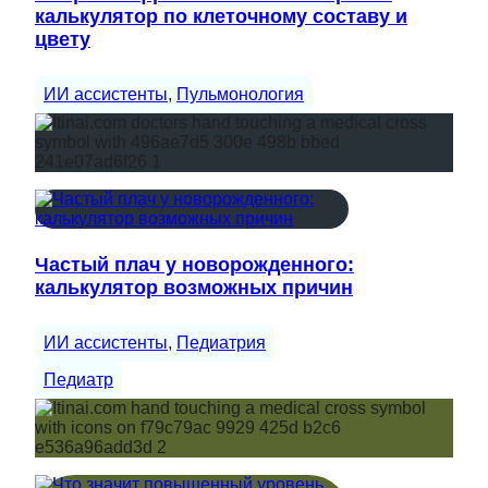
калькулятор по клеточному составу и
цвету
ИИ ассистенты
, 
Пульмонология
Частый плач у новорожденного:
калькулятор возможных причин
ИИ ассистенты
, 
Педиатрия
Педиатр