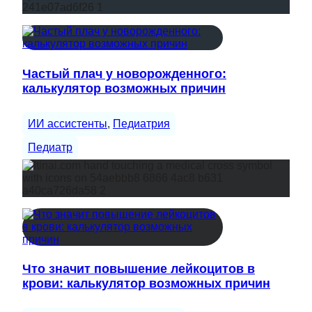
Частый плач у новорожденного:
калькулятор возможных причин
ИИ ассистенты
, 
Педиатрия
Педиатр
Что значит повышение лейкоцитов в
крови: калькулятор возможных причин