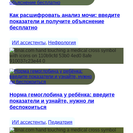
Как расшифровать анализ мочи: введите
показатели и получите объяснение
бесплатно
ИИ ассистенты
, 
Нефрология
Норма гемоглобина у ребёнка: введите
показатели и узнайте, нужно ли
беспокоиться
ИИ ассистенты
, 
Педиатрия