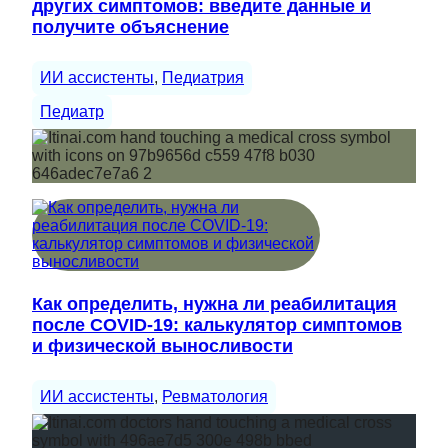
других симптомов: введите данные и
получите объяснение
ИИ ассистенты
, 
Педиатрия
Педиатр
Как определить, нужна ли реабилитация
после COVID-19: калькулятор симптомов
и физической выносливости
ИИ ассистенты
, 
Ревматология