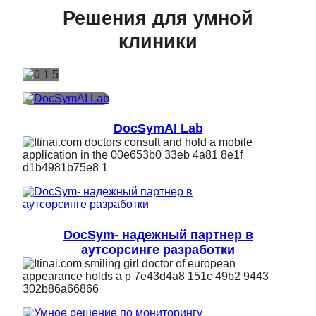
Решения для умной
клиники
DocSymAI Lab
DocSym- надежный партнер в
аутсорсинге разработки