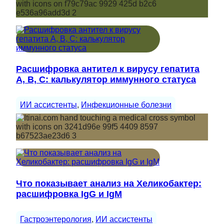
Расшифровка антител к вирусу гепатита
A, B, C: калькулятор иммунного статуса
ИИ ассистенты
, 
Инфекционные болезни
Что показывает анализ на Хеликобактер:
расшифровка IgG и IgM
Гастроэнтерология
, 
ИИ ассистенты