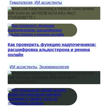
Гематология
, 
ИИ ассистенты
Как проверить функцию надпочечников:
расшифровка альдостерона и ренина
онлайн
ИИ ассистенты
, 
Эндокринология