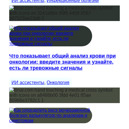
ИИ ассистенты
, 
Инфекционные болезни
Что показывает общий анализ крови при
онкологии: введите значения и узнайте,
есть ли тревожные сигналы
ИИ ассистенты
, 
Онкология