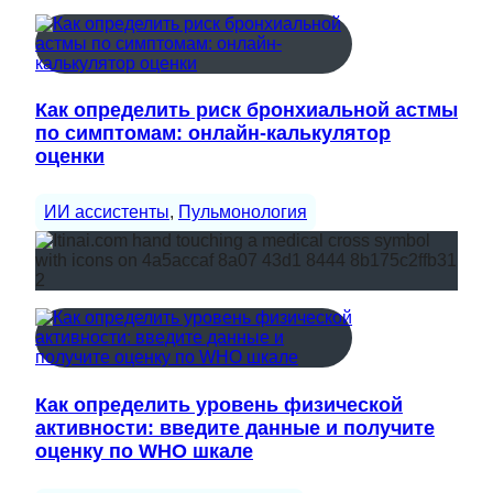
Как определить риск бронхиальной астмы
по симптомам: онлайн-калькулятор
оценки
ИИ ассистенты
, 
Пульмонология
Как определить уровень физической
активности: введите данные и получите
оценку по WHO шкале