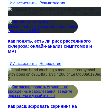
ИИ ассистенты
, 
Ревматология
Как понять, есть ли риск рассеянного
склероза: онлайн-анализ симптомов и
МРТ
ИИ ассистенты
, 
Неврология
Как расшифровать скрининг на