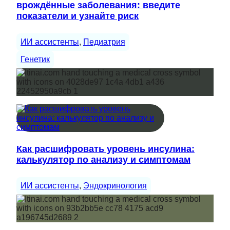
врождённые заболевания: введите
показатели и узнайте риск
ИИ ассистенты
, 
Педиатрия
Генетик
Как расшифровать уровень инсулина:
калькулятор по анализу и симптомам
ИИ ассистенты
, 
Эндокринология