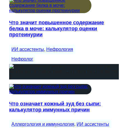
Что значит повышенное содержание
белка в моче: калькулятор оценки
протеинурии
ИИ ассистенты
, 
Нефрология
Нефролог
Что означает кожный зуд без сыпи:
калькулятор иммунных причин
Аллергология и иммунология
, 
ИИ ассистенты