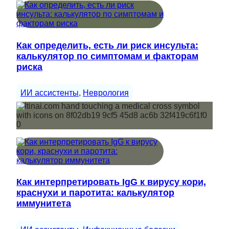
Как определить, есть ли риск инсульта:
калькулятор по симптомам и факторам
риска
ИИ ассистенты
, 
Неврология
Как интерпретировать IgG к вирусу кори,
краснухи и паротита: калькулятор
иммунитета