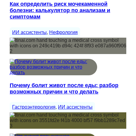
Как определить риск мочекаменной
болезни: калькулятор по анализам и
симптомам
ИИ ассистенты
, 
Нефрология
Почему болит живот после еды: разбор
возможных причин и что делать
Гастроэнтерология
, 
ИИ ассистенты