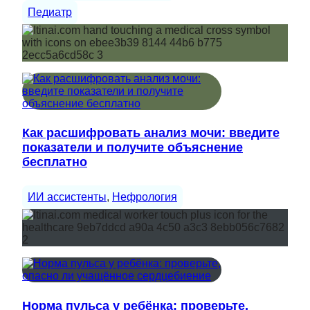
Педиатр
Как расшифровать анализ мочи: введите
показатели и получите объяснение
бесплатно
ИИ ассистенты
, 
Нефрология
Норма пульса у ребёнка: проверьте,