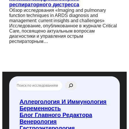
респираторного дистресса
Обзор исследования «Imaging and pulmonary
function techniques in ARDS diagnosis and
management: current insights and challenges»
Исследование, опубликованное в журнале Critical
Care, посвящено актуальным вопросам
диагностики и управления острым
респираторным…
П
о
и
с
Аллергология И Иммунология
к
Беременность
п
о
Блог Главного Редактора
f
Венерология
l
Гастроэнтерология