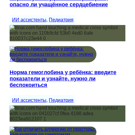
опасно ли учащённое сердцебиение
ИИ ассистенты
, 
Педиатрия
Норма гемоглобина у ребёнка: введите
показатели и узнайте, нужно ли
беспокоиться
ИИ ассистенты
, 
Педиатрия