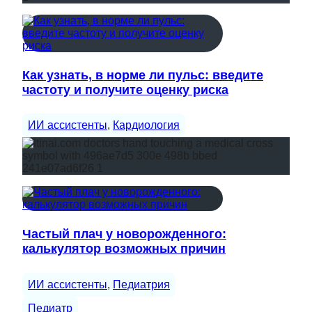
Как узнать, в норме ли пульс: введите
частоту и получите оценку риска
ИИ ассистенты
, 
Кардиология
Частый плач у новорожденного:
калькулятор возможных причин
ИИ ассистенты
, 
Педиатрия
Педиатр