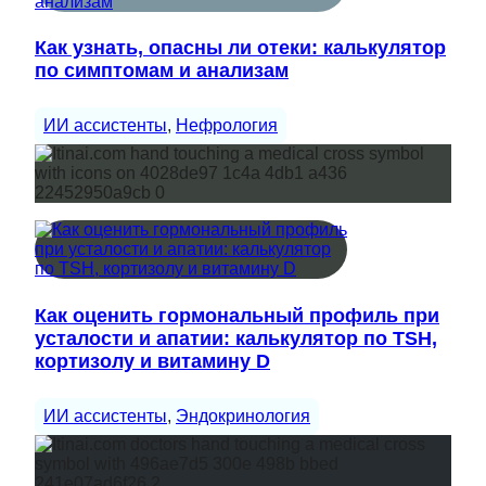
Как узнать, опасны ли отеки: калькулятор
по симптомам и анализам
ИИ ассистенты
, 
Нефрология
Как оценить гормональный профиль при
усталости и апатии: калькулятор по TSH,
кортизолу и витамину D
ИИ ассистенты
, 
Эндокринология