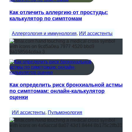
Как отличить аллергию от простуды:
калькулятор по симптомам
Аллергология и иммунология
, 
ИИ ассистенты
Как определить риск бронхиальной астмы
по симптомам: онлайн-калькулятор
оценки
ИИ ассистенты
, 
Пульмонология