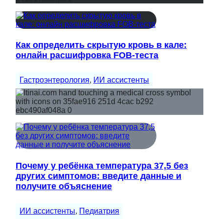
Как определить скрытую кровь в кале:
онлайн расшифровка FOB-теста
Гастроэнтерология
, 
ИИ ассистенты
Почему у ребёнка температура 37,5 без
других симптомов: введите данные и
получите объяснение
ИИ ассистенты
, 
Педиатрия