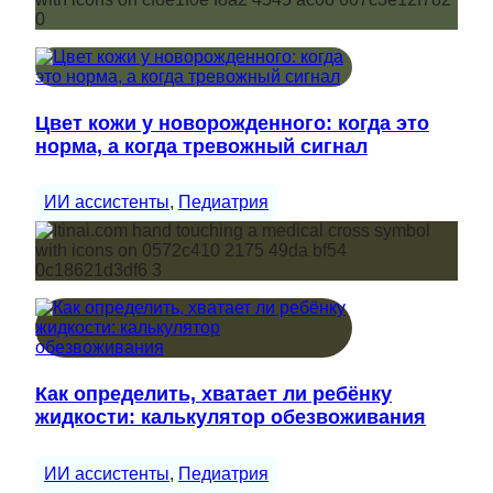
Цвет кожи у новорожденного: когда это
норма, а когда тревожный сигнал
ИИ ассистенты
, 
Педиатрия
Как определить, хватает ли ребёнку
жидкости: калькулятор обезвоживания
ИИ ассистенты
, 
Педиатрия