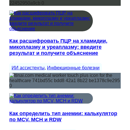
Как расшифровать ПЦР на хламидии,
микоплазму и уреаплазму: введите
результат и получите объяснение
ИИ ассистенты
, 
Инфекционные болезни
Как определить тип анемии: калькулятор
по MCV, MCH и RDW