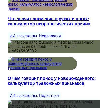
Что значит онемение в руках и ногах:
калькулятор неврологических причин
ИИ ассистенты
, 
Неврология
О чём говорит понос у новорождённого:
калькулятор тревожных признаков
ИИ ассистенты
, 
Педиатрия