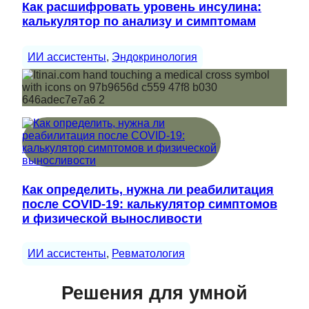
Как расшифровать уровень инсулина:
калькулятор по анализу и симптомам
ИИ ассистенты
, 
Эндокринология
Как определить, нужна ли реабилитация
после COVID-19: калькулятор симптомов
и физической выносливости
ИИ ассистенты
, 
Ревматология
Решения для умной