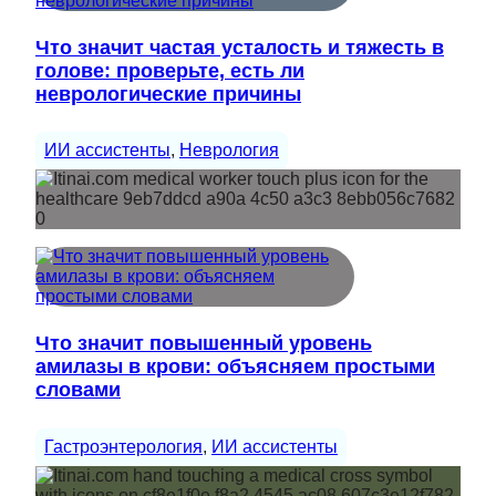
Что значит частая усталость и тяжесть в
голове: проверьте, есть ли
неврологические причины
ИИ ассистенты
, 
Неврология
Что значит повышенный уровень
амилазы в крови: объясняем простыми
словами
Гастроэнтерология
, 
ИИ ассистенты