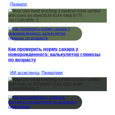
Педиатр
Как проверить норму сахара у
новорожденного: калькулятор глюкозы
по возрасту
ИИ ассистенты
, 
Педиатрия