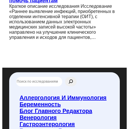
помочь пациентам
Краткое описание исследования Исследование
«Раннее выявление инфекций, приобретенных в
отделении интенсивной терапии (ОИТ), с
использованием данных электронных
медицинских записей высокой частоты»
направлено на улучшение клинического
управления и исходов для пациентов,…
П
о
и
с
Аллергология И Иммунология
к
Беременность
п
о
Блог Главного Редактора
f
Венерология
l
Гастроэнтерология
y