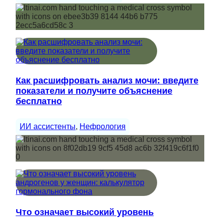
Как расшифровать анализ мочи: введите
показатели и получите объяснение
бесплатно
ИИ ассистенты
, 
Нефрология
Что означает высокий уровень