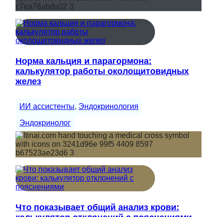
Норма кальция и парагормона:
калькулятор работы околощитовидных
желез
ИИ ассистенты
, 
Эндокринология
Эндокринолог
Что показывает общий анализ крови: