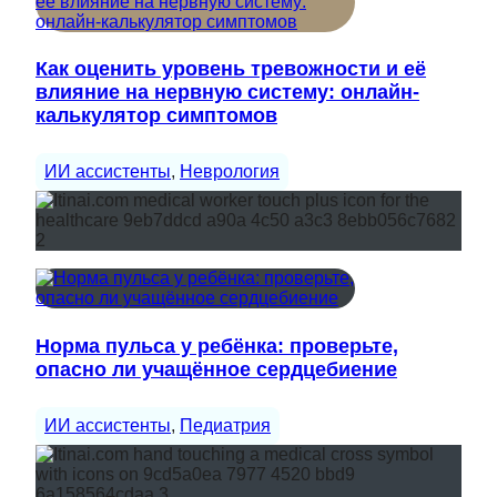
Как оценить уровень тревожности и её
влияние на нервную систему: онлайн-
калькулятор симптомов
ИИ ассистенты
, 
Неврология
Норма пульса у ребёнка: проверьте,
опасно ли учащённое сердцебиение
ИИ ассистенты
, 
Педиатрия