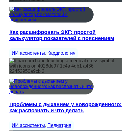
Как расшифровать ЭКГ: простой
калькулятор показателей с пояснением
ИИ ассистенты
, 
Кардиология
Проблемы с дыханием у новорожденного:
как распознать и что делать
ИИ ассистенты
, 
Педиатрия