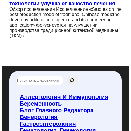
технологии улучшают качество лечения
Обзор исследования Исследование «Studies on the
best production mode of traditional Chinese medicine
driven by artificial intelligence and its engineering
application» фокусируется на улучшении
производства традиционной китайской медицины
(ТКМ) с…
П
о
и
с
Аллергология И Иммунология
к
Беременность
п
о
Блог Главного Редактора
f
Венерология
l
Гастроэнтерология
y
Гематология
Гинекология
c