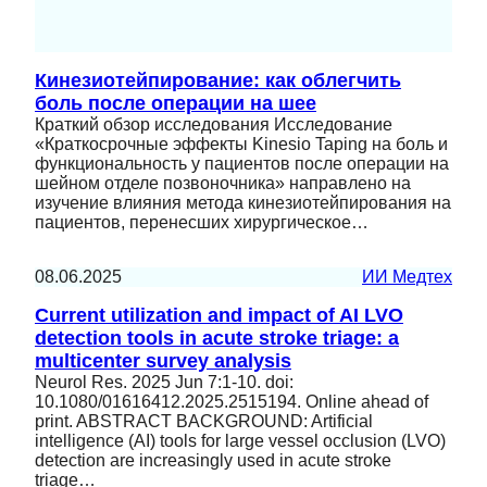
Кинезиотейпирование: как облегчить
боль после операции на шее
Краткий обзор исследования Исследование
«Краткосрочные эффекты Kinesio Taping на боль и
функциональность у пациентов после операции на
шейном отделе позвоночника» направлено на
изучение влияния метода кинезиотейпирования на
пациентов, перенесших хирургическое…
08.06.2025
ИИ Медтех
Current utilization and impact of AI LVO
detection tools in acute stroke triage: a
multicenter survey analysis
Neurol Res. 2025 Jun 7:1-10. doi:
10.1080/01616412.2025.2515194. Online ahead of
print. ABSTRACT BACKGROUND: Artificial
intelligence (AI) tools for large vessel occlusion (LVO)
detection are increasingly used in acute stroke
triage…