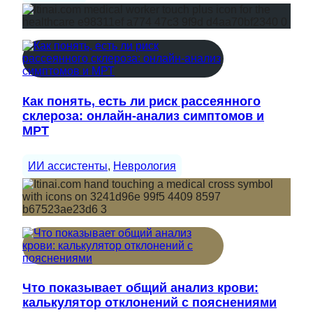
Как понять, есть ли риск рассеянного
склероза: онлайн-анализ симптомов и
МРТ
ИИ ассистенты
, 
Неврология
Что показывает общий анализ крови:
калькулятор отклонений с пояснениями