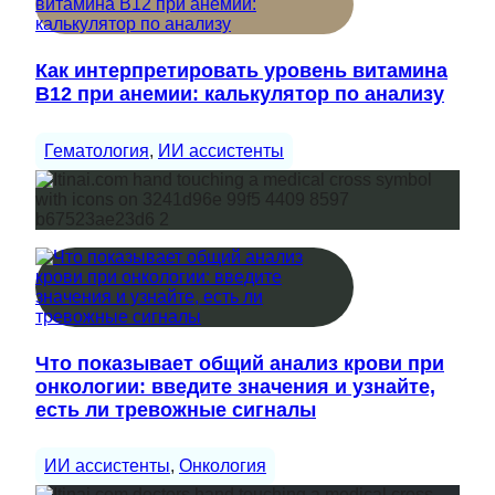
Как интерпретировать уровень витамина
B12 при анемии: калькулятор по анализу
Гематология
, 
ИИ ассистенты
Что показывает общий анализ крови при
онкологии: введите значения и узнайте,
есть ли тревожные сигналы
ИИ ассистенты
, 
Онкология