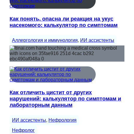
Как понять, опасна ли реакция на укус
насекомого: калькулятор по симптомам
Аллергология и иммунология
, 
ИИ ассистенты
Как отличить цистит от других
нарушений: калькулятор по симптомам и
лабораторным данным
ИИ ассистенты
, 
Нефрология
Нефролог