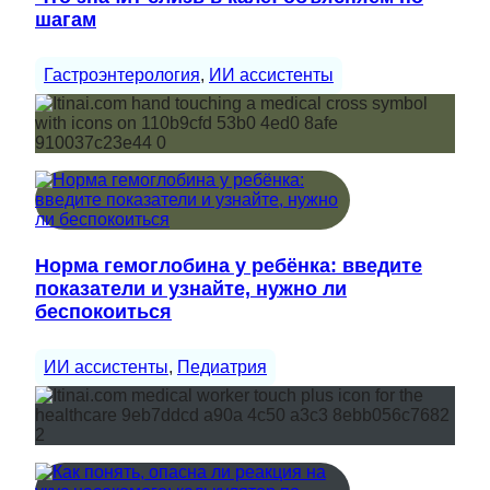
шагам
Гастроэнтерология
, 
ИИ ассистенты
Норма гемоглобина у ребёнка: введите
показатели и узнайте, нужно ли
беспокоиться
ИИ ассистенты
, 
Педиатрия