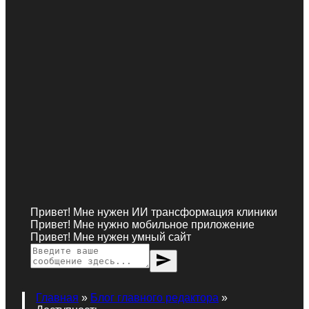
Привет! Мне нужен ИИ трансформация клиники
Привет! Мне нужно мобильное приложение
Привет! Мне нужен умный сайт
send
Главная
»
Блог главного редактора
»