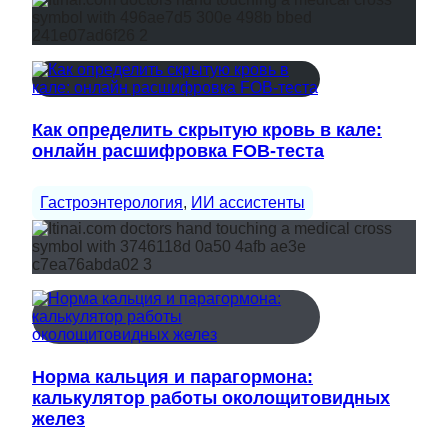
Как определить скрытую кровь в кале:
онлайн расшифровка FOB-теста
Гастроэнтерология
, 
ИИ ассистенты
Норма кальция и парагормона:
калькулятор работы околощитовидных
желез