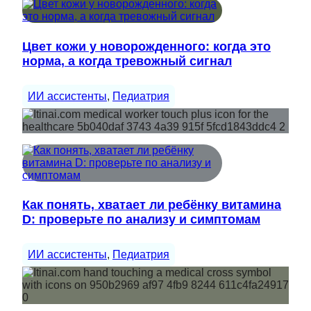
Цвет кожи у новорожденного: когда это
норма, а когда тревожный сигнал
ИИ ассистенты
, 
Педиатрия
Как понять, хватает ли ребёнку витамина
D: проверьте по анализу и симптомам
ИИ ассистенты
, 
Педиатрия