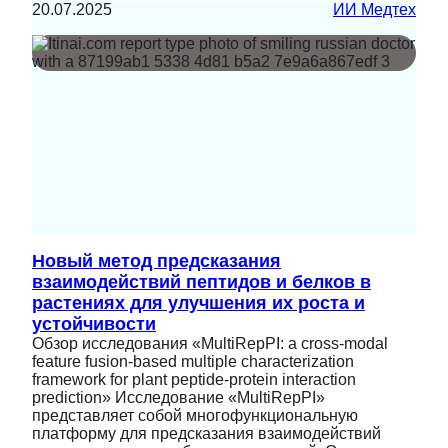
20.07.2025
ИИ Медтех
Новый метод предсказания
взаимодействий пептидов и белков в
растениях для улучшения их роста и
устойчивости
Обзор исследования «MultiRepPI: a cross-modal
feature fusion-based multiple characterization
framework for plant peptide-protein interaction
prediction» Исследование «MultiRepPI»
представляет собой многофункциональную
платформу для предсказания взаимодействий