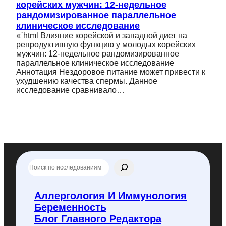
корейских мужчин: 12-недельное
рандомизированное параллельное
клиническое исследование
«`html Влияние корейской и западной диет на
репродуктивную функцию у молодых корейских
мужчин: 12-недельное рандомизированное
параллельное клиническое исследование
Аннотация Нездоровое питание может привести к
ухудшению качества спермы. Данное
исследование сравнивало…
П
о
и
с
Аллергология И Иммунология
к
Беременность
п
о
Блог Главного Редактора