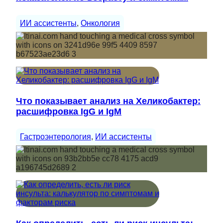
ИИ ассистенты
, 
Онкология
Что показывает анализ на Хеликобактер:
расшифровка IgG и IgM
Гастроэнтерология
, 
ИИ ассистенты