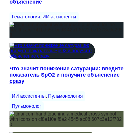
объяснение
Гематология
, 
ИИ ассистенты
Что значит понижение сатурации: введите
показатель SpO2 и получите объяснение
сразу
ИИ ассистенты
, 
Пульмонология
Пульмонолог