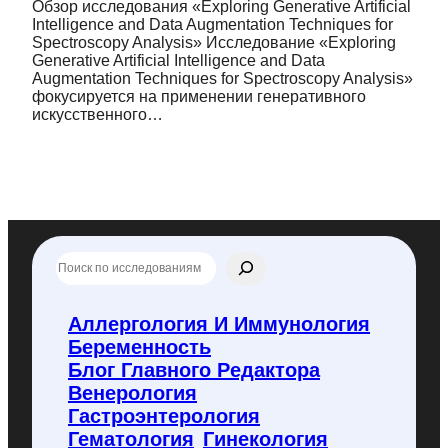
Обзор исследования «Exploring Generative Artificial
Intelligence and Data Augmentation Techniques for
Spectroscopy Analysis» Исследование «Exploring
Generative Artificial Intelligence and Data
Augmentation Techniques for Spectroscopy Analysis»
фокусируется на применении генеративного
искусственного…
П
о
и
с
Аллергология И Иммунология
к
Беременность
п
о
Блог Главного Редактора
f
Венерология
l
Гастроэнтерология
y
Гематология
Гинекология
c