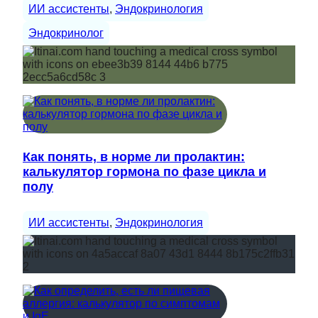
ИИ ассистенты
, 
Эндокринология
Эндокринолог
Как понять, в норме ли пролактин:
калькулятор гормона по фазе цикла и
полу
ИИ ассистенты
, 
Эндокринология