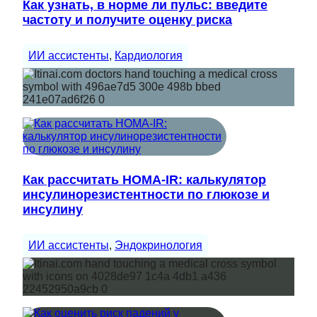
Как узнать, в норме ли пульс: введите
частоту и получите оценку риска
ИИ ассистенты
, 
Кардиология
Как рассчитать HOMA-IR: калькулятор
инсулинорезистентности по глюкозе и
инсулину
ИИ ассистенты
, 
Эндокринология