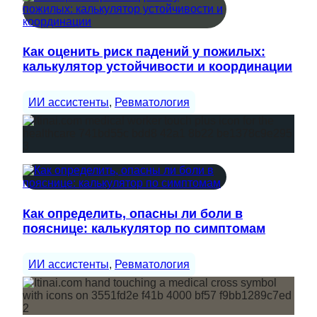
Как оценить риск падений у пожилых:
калькулятор устойчивости и координации
ИИ ассистенты
, 
Ревматология
Как определить, опасны ли боли в
пояснице: калькулятор по симптомам
ИИ ассистенты
, 
Ревматология