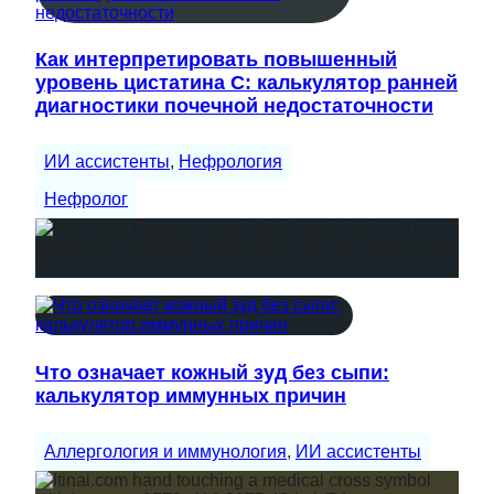
Как интерпретировать повышенный
уровень цистатина С: калькулятор ранней
диагностики почечной недостаточности
ИИ ассистенты
, 
Нефрология
Нефролог
Что означает кожный зуд без сыпи:
калькулятор иммунных причин
Аллергология и иммунология
, 
ИИ ассистенты