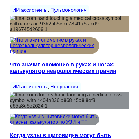
ИИ ассистенты
, 
Пульмонология
Что значит онемение в руках и ногах:
калькулятор неврологических причин
ИИ ассистенты
, 
Неврология
Когда узлы в щитовидке могут быть