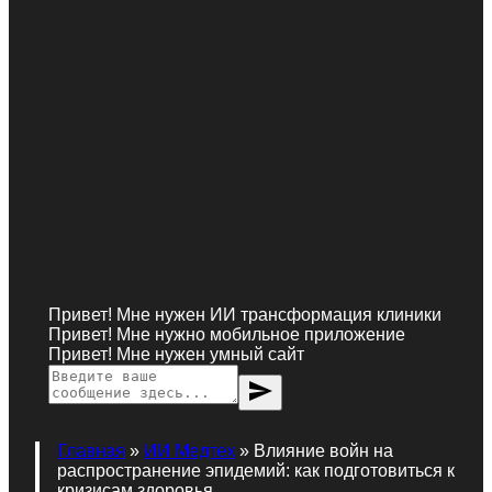
Привет! Мне нужен ИИ трансформация клиники
Привет! Мне нужно мобильное приложение
Привет! Мне нужен умный сайт
send
Главная
»
ИИ Медтех
»
Влияние войн на
распространение эпидемий: как подготовиться к
кризисам здоровья