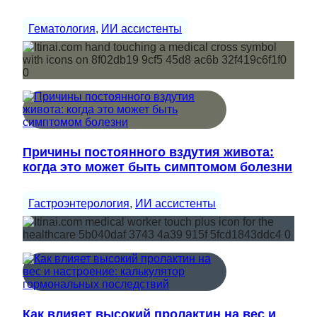
Гематология
, 
ИИ ассистенты
Причины постоянного вздутия живота:
когда это может быть симптомом болезни
Гастроэнтерология
, 
ИИ ассистенты
Как влияет высокий пролактин на вес и