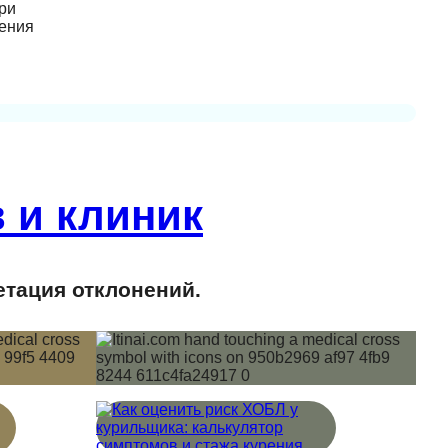
ри
дения
 и клиник
етация отклонений.