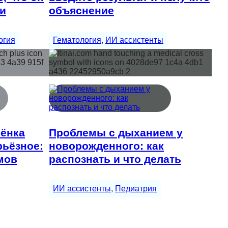
ки
объяснение
огия
Гематология
, 
ИИ ассистенты
бёнка
Проблемы с дыханием у
рьёзное:
новорожденного: как
мов
распознать и что делать
ИИ ассистенты
, 
Педиатрия