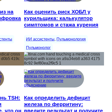
из на
Как оценить риск ХОБЛ у
ифровка
курильщика: калькулятор
симптомов и стажа курения
стенты
ИИ ассистенты
, 
Пульмонология
Пульмонолог
нь TSH:
Как определить дефицит
и
железа по ферритину:
, что он
введите результат и получите