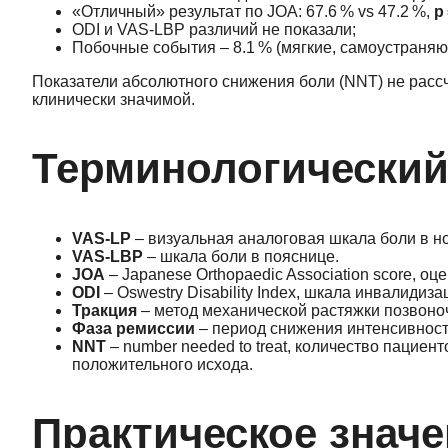
«Отличный» результат по JOA: 67.6 % vs 47.2 %,
p
ODI и VAS‑LBP различий не показали;
Побочные события – 8.1 % (мягкие, самоустраняю
Показатели абсолютного снижения боли (NNT) не рассчи
клинически значимой.
Терминологический
VAS‑LP
– визуальная аналоговая шкала боли в ног
VAS‑LBP
– шкала боли в пояснице.
JOA
– Japanese Orthopaedic Association score, о
ODI
– Oswestry Disability Index, шкала инвалидиза
Тракция
– метод механической растяжки позвоноч
Фаза ремиссии
– период снижения интенсивности 
NNT
– number needed to treat, количество пациен
положительного исхода.
Практическое значе