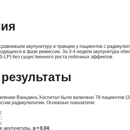
ния
авнивали акупунктуру и тракцию у пациентов с радикулоп
одящихся в фазе ремиссии. За 3‑4 недели акупунктура обе
S‑LP) без существенного роста побочных эффектов.
 результаты
делении Ванцзинъ Хоспитал было включено 78 пациентов (3
миссии радикулопатии. Основные показатели:
9
;
7
;
5
;
е акупунктуры,
p ≈ 0.04
;