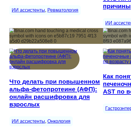
причины
ИИ ассистенты
, 
Ревматология
ИИ ассисте
Как поня
Что делать при повышенном
печеночн
альфа-фетопротеине (АФП):
AST по в
онлайн расшифровка для
взрослых
Гастроэнте
ИИ ассистенты
, 
Онкология