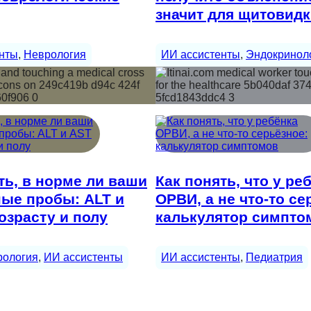
значит для щитовид
нты
, 
Неврология
ИИ ассистенты
, 
Эндокринол
ть, в норме ли ваши
Как понять, что у ре
ые пробы: ALT и
ОРВИ, а не что-то се
озрасту и полу
калькулятор симпто
рология
, 
ИИ ассистенты
ИИ ассистенты
, 
Педиатрия