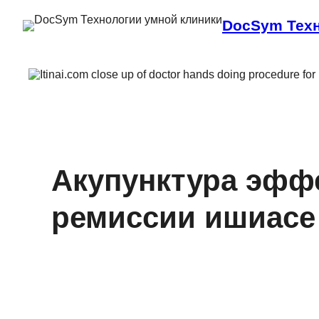
DocSym Техн
Акупунктура эфф
ремиссии ишиасе 