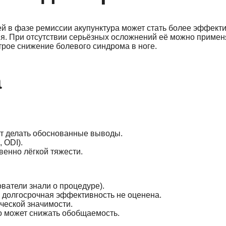
й в фазе ремиссии акупунктура может стать более эффек
я. При отсутствии серьёзных осложнений её можно применя
трое снижение болевого синдрома в ноге.
а
ют делать обоснованные выводы.
 ODI).
енно лёгкой тяжести.
ватели знали о процедуре).
; долгосрочная эффективность не оценена.
ческой значимости.
то может снижать обобщаемость.