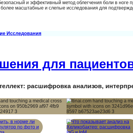
безопасный и эффективный метод облегчения боли в ноге п
я более масштабные и слепые исследования для подтверж
ие Исследования
шения для пациентов
еллект: расшифровка анализов, интерпр