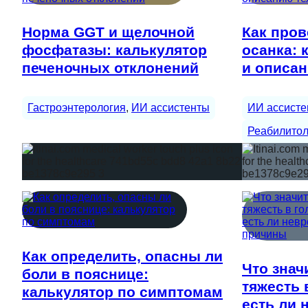
Норма GGT и щелочной
Как пров
фосфатазы: калькулятор
осанка: 
печеночных отклонений
и описан
Гастроэнтерология
, 
ИИ ассистенты
ИИ ассисте
Реабилитол
Как определить, опасны ли
Что знач
боли в пояснице:
тяжесть 
калькулятор по симптомам
есть ли 