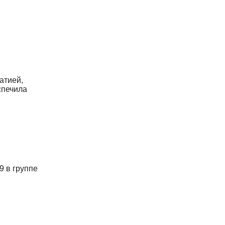
атией,
спечила
9 в группе