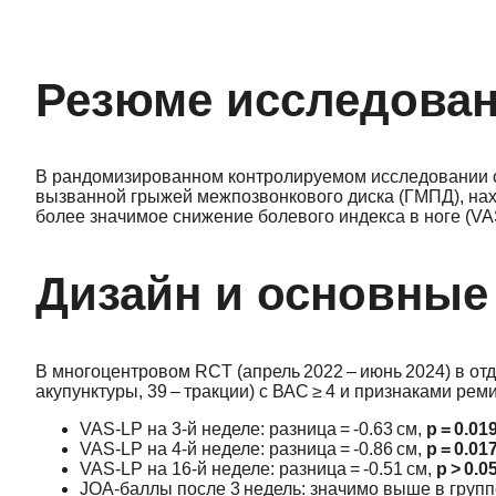
Резюме исследова
В рандомизированном контролируемом исследовании ср
вызванной грыжей межпозвонкового диска (ГМПД), нах
более значимое снижение болевого индекса в ноге (VA
Дизайн и основные
В многоцентровом RCT (апрель 2022 – июнь 2024) в от
акупунктуры, 39 – тракции) с ВАС ≥ 4 и признаками ре
VAS‑LP на 3‑й неделе: разница = ‑0.63 см,
p = 0.01
VAS‑LP на 4‑й неделе: разница = ‑0.86 см,
p = 0.01
VAS‑LP на 16‑й неделе: разница = ‑0.51 см,
p > 0.0
JOA‑баллы после 3 недель: значимо выше в групп