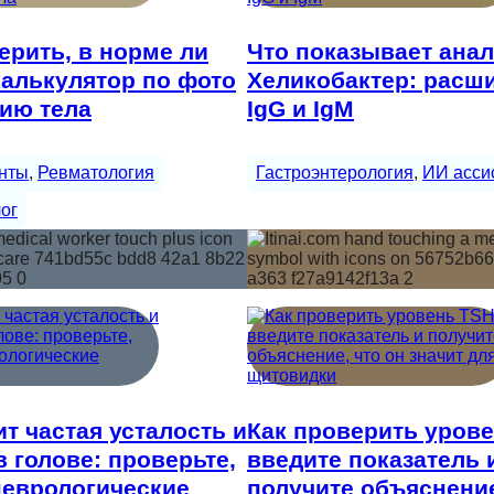
ерить, в норме ли
Что показывает анал
калькулятор по фото
Хеликобактер: расш
ию тела
IgG и IgM
нты
, 
Ревматология
Гастроэнтерология
, 
ИИ асси
ог
ит частая усталость и
Как проверить урове
в голове: проверьте,
введите показатель 
неврологические
получите объяснение