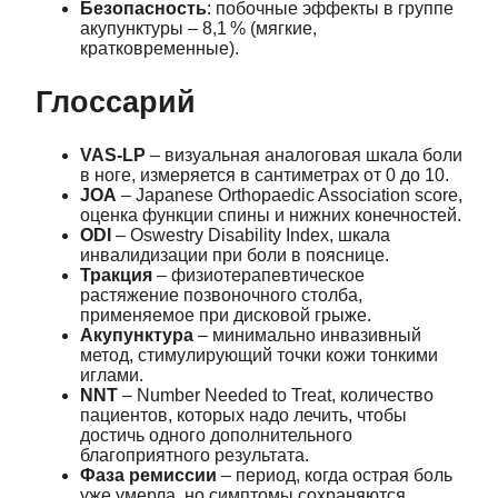
Безопасность
: побочные эффекты в группе
акупунктуры – 8,1 % (мягкие,
кратковременные).
Глоссарий
VAS‑LP
– визуальная аналоговая шкала боли
в ноге, измеряется в сантиметрах от 0 до 10.
JOA
– Japanese Orthopaedic Association score,
оценка функции спины и нижних конечностей.
ODI
– Oswestry Disability Index, шкала
инвалидизации при боли в пояснице.
Тракция
– физиотерапевтическое
растяжение позвоночного столба,
применяемое при дисковой грыже.
Акупунктура
– минимально инвазивный
метод, стимулирующий точки кожи тонкими
иглами.
NNT
– Number Needed to Treat, количество
пациентов, которых надо лечить, чтобы
достичь одного дополнительного
благоприятного результата.
Фаза ремиссии
– период, когда острая боль
уже умерла, но симптомы сохраняются