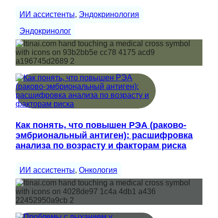
ИИ ассистенты
, 
Эндокринология
Эндокринолог
Как понять, что повышен РЭА (раково-
эмбриональный антиген): расшифровка
анализа по возрасту и факторам риска
ИИ ассистенты
, 
Онкология