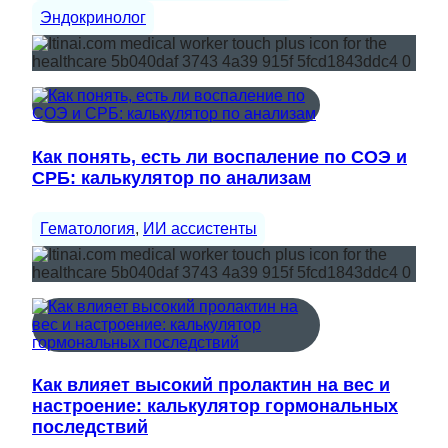
Эндокринолог
Как понять, есть ли воспаление по СОЭ и
СРБ: калькулятор по анализам
Гематология
, 
ИИ ассистенты
Как влияет высокий пролактин на вес и
настроение: калькулятор гормональных
последствий