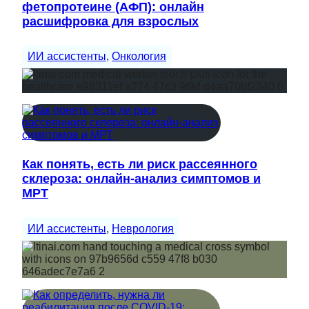
фетопротеине (АФП): онлайн
расшифровка для взрослых
ИИ ассистенты
, 
Онкология
Как понять, есть ли риск рассеянного
склероза: онлайн-анализ симптомов и
МРТ
ИИ ассистенты
, 
Неврология