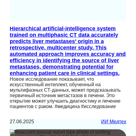
Hierarchical artificial-intelligence system
trained on multiphasic CT data accurately
predicts liver metastases’ origin in a
retrospective, multicenter study. This
automated approach improves accuracy and
efficiency in identifying the source of liver
metastases, demonstrating potential for
enhancing patient care in clinical settings.
Новое исследование показывает, что
искусственный интеллект, обученный на
мультифазных СТ-данных, может предсказывать
первичный источник метастазов в печени. Это
открытие может улучшить диагностику и лечение
пациентов с раком. #медицина #исследование
27.06.2025
ИИ Медтех