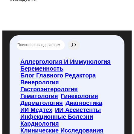
П
о
и
с
Аллергология И Иммунология
к
Беременность
п
о
Блог Главного Редактора
f
Венерология
l
Гастроэнтерология
y
Гематология
Гинекология
c
o
Дерматология
Диагностика
d
ИИ Медтех
ИИ Ассистенты
e
Инфекционные Болезни
.
Кардиология
r
u
Клинические Исследования