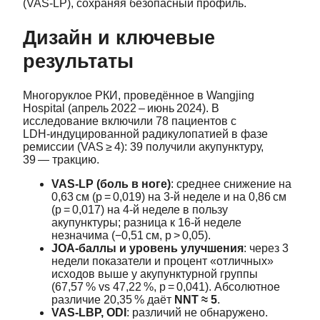
(VAS‑LP), сохраняя безопасный профиль.
Дизайн и ключевые
результаты
Многоруклое РКИ, проведённое в Wangjing
Hospital (апрель 2022 – июнь 2024). В
исследование включили 78 пациентов с
LDH‑индуцированной радикулопатией в фазе
ремиссии (VAS ≥ 4): 39 получили акупунктуру,
39 — тракцию.
VAS‑LP (боль в ноге)
: среднее снижение на
0,63 см (p = 0,019) на 3‑й неделе и на 0,86 см
(p = 0,017) на 4‑й неделе в пользу
акупунктуры; разница к 16‑й неделе
незначима (−0,51 см, p > 0,05).
JOA‑баллы и уровень улучшения
: через 3
недели показатели и процент «отличных»
исходов выше у акупунктурной группы
(67,57 % vs 47,22 %, p = 0,041). Абсолютное
различие 20,35 % даёт
NNT ≈ 5
.
VAS‑LBP, ODI
: различий не обнаружено.