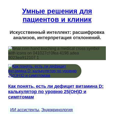
Умные решения для
пациентов и клиник
Искусственный интеллект: расшифровка
анализов, интерпретация отклонений.
Как понять, есть ли дефицит витамина D:
калькулятор по уровню 25(OH)D и
симптомам
ИИ ассистенты
, 
Эндокринология