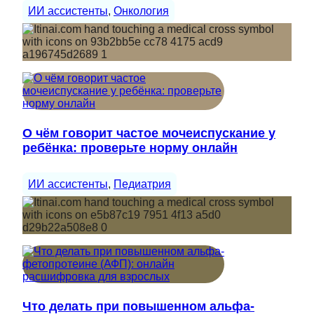
ИИ ассистенты
, 
Онкология
О чём говорит частое мочеиспускание у
ребёнка: проверьте норму онлайн
ИИ ассистенты
, 
Педиатрия
Что делать при повышенном альфа-