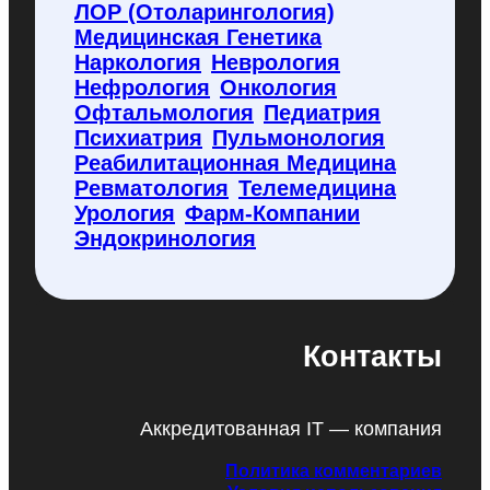
ЛОР (отоларингология)
Медицинская Генетика
Наркология
Неврология
Нефрология
Онкология
Офтальмология
Педиатрия
Психиатрия
Пульмонология
Реабилитационная Медицина
Ревматология
Телемедицина
Урология
Фарм-Компании
Эндокринология
Контакты
Аккредитованная IT — компания
Политика комментариев